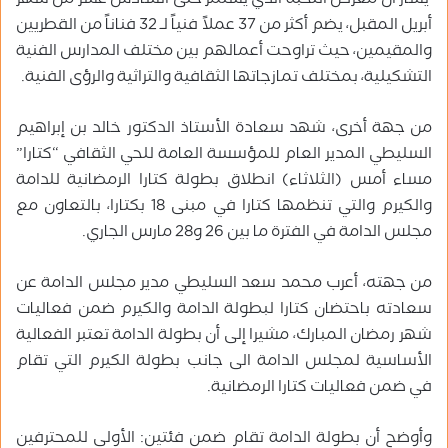
يشار أن معرض النخبة الذي يستمر حتى السادس عشر من شهر
أبريل المقبل، يضم أكثر من 37 عملاً فنياً لـ 32 فناناً من القطريين
والمقيمين، حيث تراوحت أعمالهم بين مختلف المدارس الفنية
التشكيلية، بمختلف تمازجاتها الثقافية والتراثية والرؤى الفنية.
من جهة أخرى، شهد سعادة الأستاذ الدكتور خالد بن إبراهيم
السليطي المدير العام للمؤسسة العامة للحي الثقافي “كتارا”
مساء أمس (الثلاثاء) انطلاق بطولة كتارا الرمضانية للدامة
والكيرم والتي تنظمها كتارا في مبنى 18 بكتارا، بالتعاون مع
مجلس الدامة في الفترة ما بين 26 و28 مارس الجاري.
من جهته، أعرب محمد سعد السليطي مدير مجلس الدامة عن
سعادته باحتضان كتارا لبطولة الدامة والكيرم ضمن فعاليات
شهر رمضان المبارك، مشيرا إلى أن بطولة الدامة تعتبر الفعالية
الأساسية لمجلس الدامة الى جانب بطولة الكيرم التي تقام
في ضمن فعاليات كتارا الرمضانية.
وأوضح أن بطولة الدامة تقام ضمن فئتين: الأولى للمحترفين