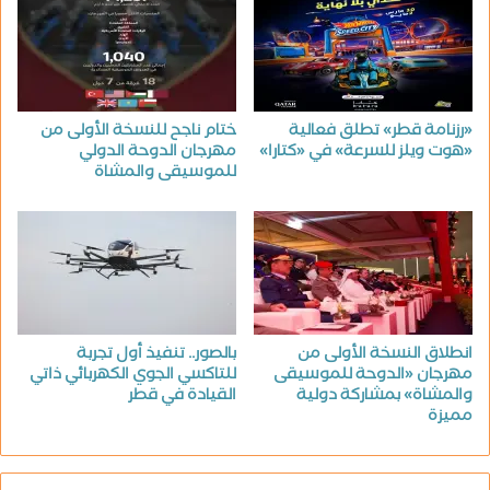
«رزنامة قطر» تطلق فعالية
ختام ناجح للنسخة الأولى من
«هوت ويلز للسرعة» في «كتارا»
مهرجان الدوحة الدولي
للموسيقى والمشاة
انطلاق النسخة الأولى من
بالصور.. تنفيذ أول تجربة
مهرجان «الدوحة للموسيقى
للتاكسي الجوي الكهربائي ذاتي
والمشاة» بمشاركة دولية
القيادة في قطر
مميزة