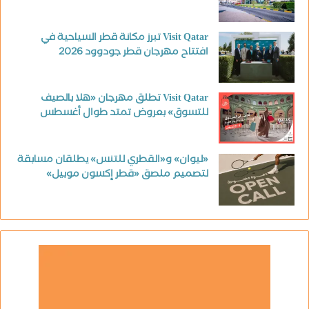
Visit Qatar تبرز مكانة قطر السياحية في
افتتاح مهرجان قطر جودوود 2026
Visit Qatar تطلق مهرجان «هلا بالصيف
للتسوق» بعروض تمتد طوال أغسطس
«ليوان» و«القطري للتنس» يطلقان مسابقة
لتصميم ملصق «قطر إكسون موبيل»