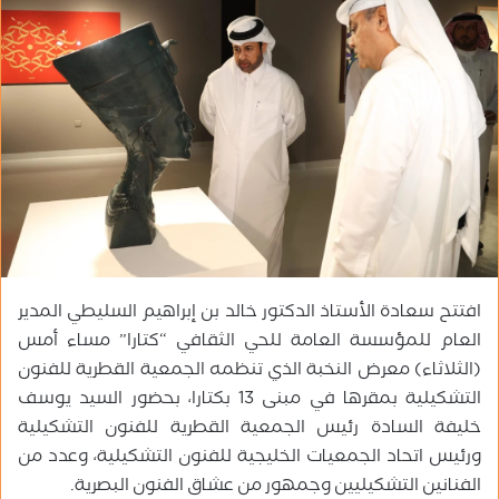
ب
ر
ي
د
ا
إ
ل
ك
ت
ر
و
افتتح سعادة الأستاذ الدكتور خالد بن إبراهيم السليطي المدير
ن
ي
العام للمؤسسة العامة للحي الثقافي “كتارا” مساء أمس
ا
(الثلاثاء) معرض النخبة الذي تنظمه الجمعية القطرية للفنون
التشكيلية بمقرها في مبنى 13 بكتارا، بحضور السيد يوسف
خليفة السادة رئيس الجمعية القطرية للفنون التشكيلية
ورئيس اتحاد الجمعيات الخليجية للفنون التشكيلية، وعدد من
الفنانين التشكيليين وجمهور من عشاق الفنون البصرية.