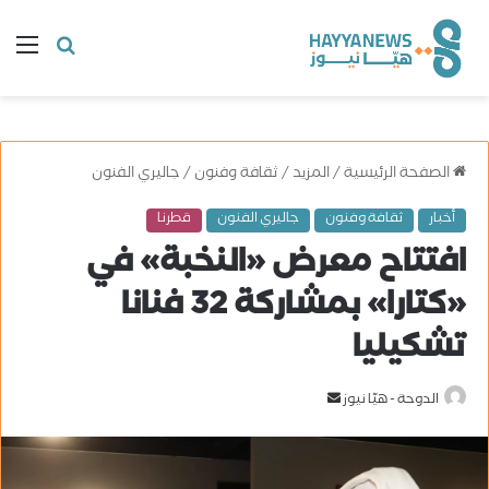
البحث
ال
عن
الصفحة الرئيسية
/
المزيد
/
ثقافة وفنون
/
جاليري الفنون
أخبار
ثقافة وفنون
جاليري الفنون
قطرنا
افتتاح معرض «النخبة» في
«كتارا» بمشاركة 32 فنانا
تشكيليا
الدوحة - هيّا نيوز
أ
ر
س
ل