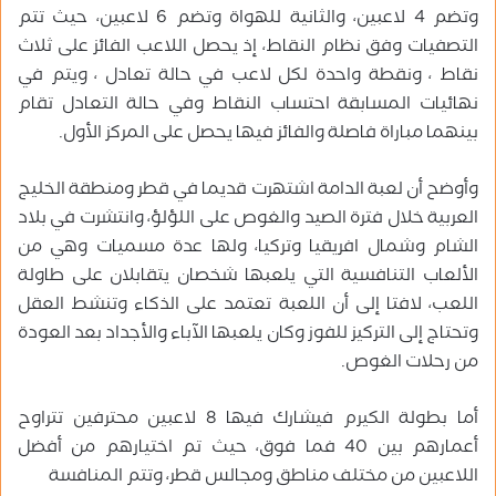
وتضم 4 لاعبين، والثانية للهواة وتضم 6 لاعبين، حيث تتم
التصفيات وفق نظام النقاط، إذ يحصل اللاعب الفائز على ثلاث
نقاط ، ونقطة واحدة لكل لاعب في حالة تعادل ، ويتم في
نهائيات المسابقة احتساب النقاط وفي حالة التعادل تقام
بينهما مباراة فاصلة والفائز فيها يحصل على المركز الأول.
وأوضح أن لعبة الدامة اشتهرت قديما في قطر ومنطقة الخليج
العربية خلال فترة الصيد والغوص على اللؤلؤ، وانتشرت في بلاد
الشام وشمال افريقيا وتركيا، ولها عدة مسميات وهي من
الألعاب التنافسية التي يلعبها شخصان يتقابلان على طاولة
اللعب، لافتا إلى أن اللعبة تعتمد على الذكاء وتنشط العقل
وتحتاج إلى التركيز للفوز وكان يلعبها الآباء والأجداد بعد العودة
من رحلات الغوص.
أما بطولة الكيرم فيشارك فيها 8 لاعبين محترفين تتراوح
أعمارهم بين 40 فما فوق، حيث تم اختيارهم من أفضل
اللاعبين من مختلف مناطق ومجالس قطر، وتتم المنافسة