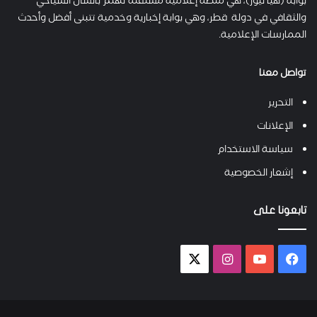
بوابة (هيّا نيوز)، هي منصة إعلامية مستقلة تهتم بالشأن السياحي
والثقافي في دولة قطر، وهي بوابة إخبارية وخدمية تتبنى أفضل وأحدث
الممارسات الإعلامية.
تواصل معنا
التحرير
الإعلانات
سياسة الاستخدام
إشعار الخصوصية
تابعونا على
فيسبوك
يوتيوب
انستقرام
X-
twitter