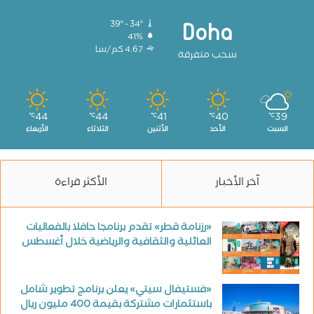
39º - 34º
Doha
41%
4.67 كم/سا
سحب متفرقة
44
44
41
40
39
℃
℃
℃
℃
℃
السبت
الأحد
الأثنين
الثلاثاء
الأربعاء
آخر الأخبار
الأكثر قراءة
«رزنامة قطر» تقدم برنامجا حافلا بالفعاليات
العائلية والثقافية والرياضية خلال أغسطس
«فستيفال سيتي» يعلن برنامج تطوير شامل
باستثمارات مشتركة بقيمة 400 مليون ريال