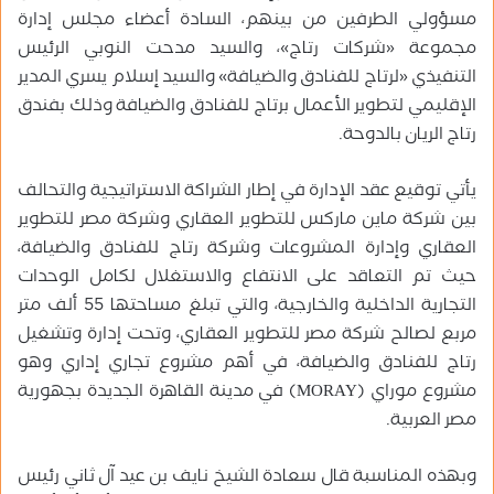
مسؤولي الطرفين من بينهم، السادة أعضاء مجلس إدارة
مجموعة «شركات رتاج»، والسيد مدحت النوبي الرئيس
التنفيذي «لرتاج للفنادق والضيافة» والسيد ‏إسلام يسري المدير
الإقليمي لتطوير الأعمال برتاج للفنادق والضيافة وذلك بفندق
رتاج الريان بالدوحة.
يأتي توقيع عقد الإدارة في إطار الشراكة الاستراتيجية والتحالف
بين شركة ماين ماركس للتطوير العقاري وشركة مصر للتطوير
العقاري وإدارة المشروعات وشركة رتاج للفنادق والضيافة،
حيث تم التعاقد على الانتفاع والاستغلال لكامل الوحدات
التجارية الداخلية والخارجية، والتي تبلغ مساحتها 55 ألف متر
مربع لصالح شركة مصر للتطوير العقاري، وتحت إدارة وتشغيل
رتاج للفنادق والضيافة، في أهم مشروع تجاري إداري وهو
مشروع موراي (MORAY) في مدينة القاهرة الجديدة بجهورية
مصر العربية.
وبهذه المناسبة قال سعادة الشيخ‏ نايف بن عيد آل ثاني رئيس