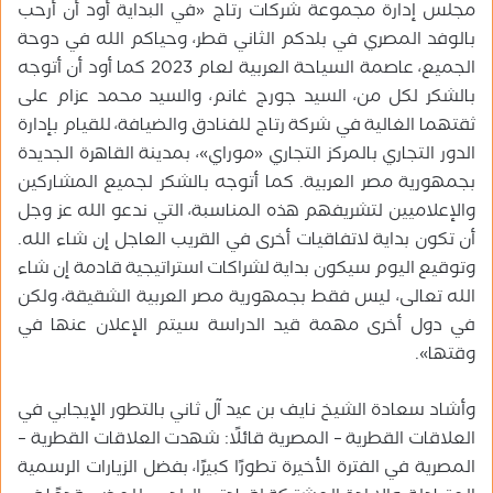
مجلس إدارة مجموعة شركات رتاج «في البداية أود أن أرحب
بالوفد المصري في بلدكم الثاني قطر، وحياكم الله في دوحة
الجميع، عاصمة السياحة العربية لعام 2023 كما أود أن أتوجه
بالشكر لكل من، السيد جورج غانم، والسيد محمد عزام على
ثقتهما الغالية في شركة رتاج للفنادق والضيافة، للقيام بإدارة
الدور التجاري بالمركز التجاري «موراي»، بمدينة القاهرة الجديدة
بجمهورية مصر العربية. كما أتوجه بالشكر لجميع المشاركين
والإعلاميين لتشريفهم هذه المناسبة، التي ندعو الله عز وجل
أن تكون بداية لاتفاقيات أخرى في القريب العاجل إن شاء الله.
وتوقيع اليوم سيكون بداية لشراكات استراتيجية قادمة إن شاء
الله تعالى، ليس فقط بجمهورية مصر العربية الشقيقة، ولكن
في دول أخرى مهمة قيد الدراسة سيتم الإعلان عنها في
وقتها».
وأشاد سعادة الشيخ نايف بن عيد آل ثاني بالتطور الإيجابي في
العلاقات القطرية – المصرية قائلًا: شهدت العلاقات القطرية –
المصرية في الفترة الأخيرة تطورًا كبيرًا، بفضل الزيارات الرسمية