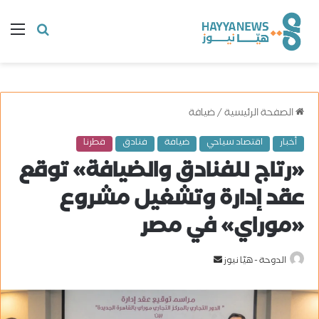
البحث
ال
عن
الصفحة الرئيسية
/
ضيافة
أخبار
اقتصاد سياحي
ضيافة
فنادق
قطرنا
«رتاج للفنادق والضيافة» توقع
عقد إدارة وتشغيل مشروع
«موراي» في مصر
الدوحة - هيّا نيوز
أ
ر
س
ل