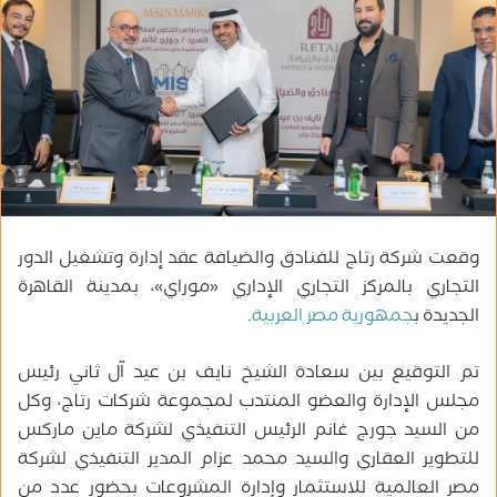
ب
ر
ي
د
ا
إ
ل
ك
ت
ر
وقعت شركة رتاج للفنادق والضيافة عقد إدارة وتشغيل الدور
و
التجاري بالمركز التجاري الإداري «موراي»، بمدينة القاهرة
ن
الجديدة ب
جمهورية مصر العربية
.
ي
ا
تم التوقيع بين سعادة الشيخ‏ نايف بن عيد آل ثاني رئيس
مجلس الإدارة والعضو المنتدب لمجموعة شركات رتاج، وكل
من السيد جورج غانم الرئيس التنفيذي لشركة ماين ماركس
للتطوير العقاري والسيد محمد عزام المدير التنفيذي لشركة
مصر العالمية للاستثمار وإدارة المشروعات بحضور عدد من