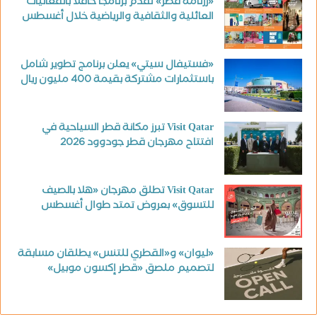
«رزنامة قطر» تقدم برنامجا حافلا بالفعاليات
العائلية والثقافية والرياضية خلال أغسطس
«فستيفال سيتي» يعلن برنامج تطوير شامل
باستثمارات مشتركة بقيمة 400 مليون ريال
Visit Qatar تبرز مكانة قطر السياحية في
افتتاح مهرجان قطر جودوود 2026
Visit Qatar تطلق مهرجان «هلا بالصيف
للتسوق» بعروض تمتد طوال أغسطس
«ليوان» و«القطري للتنس» يطلقان مسابقة
لتصميم ملصق «قطر إكسون موبيل»