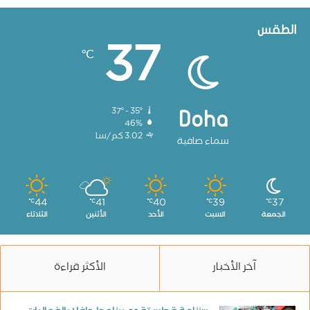
الطقس
37
℃
37º - 35º
Doha
46%
3.02 كم/سا
سماء صافية
44
41
40
39
37
℃
℃
℃
℃
℃
الجمعة
السبت
الأحد
الأثنين
الثلاثاء
آخر الأخبار
الأكثر قراءة