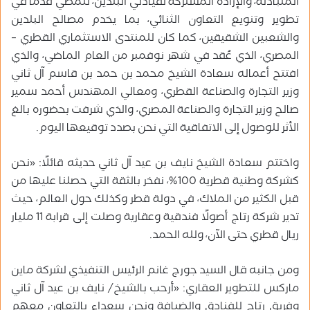
المتبادلة، والإرادة المشتركة لقيادتي البلدين، للمضي قدمًا في
تطوير وتنويع التعاون الثنائي، بما يخدم مصالح البلدين
والشعبين الشقيقين، كما كان للمنتدى الاستثماري القطري –
المصري، الذي عُقد في شهر نوفمبر من العام الماضي، والذي
افتتح أعماله سعادة الشيخ محمد بن حمد بن قاسم آل ثاني
وزير التجارة والصناعة القطري، ومعالي المهندس أحمد سمير
صالح وزير التجارة والصناعة المصري، والذي شرفت بحضوره بالغ
الأثر للوصول إلى الاتفاقية التي نحن بصدد توقيعها اليوم.
واختتم سعادة الشيخ نايف بن عيد آل ثاني حديثه قائلًا: «نحن
كشركة وطنية قطرية 100%، نفخر بالثقة التي حصلنا عليها من
قبل الكثير من الملاك، في دولة قطر وكذلك حول العالم، حيث
تدير شركة رتاج أصولًا فندقية وعقارية وصلت إلى قرابة 11 مليار
ريال قطري حتى الآن، ولله الحمد.
ومن جانبه قال السيد جورج غانم الرئيس التنفيذي لشركة ماين
ماركس للتطوير العقاري: «أرحب بالشيخ/‏ نايف بن عيد آل ثاني
وفريق رتاج للفنادق والضيافة ونحن سعداء بالتعاون معهم