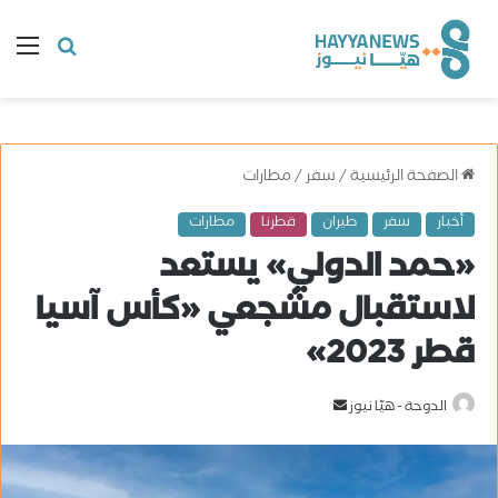
البحث
ال
عن
الصفحة الرئيسية
/
سفر
/
مطارات
أخبار
سفر
طيران
قطرنا
مطارات
«حمد الدولي» يستعد
لاستقبال مشجعي «كأس آسيا
قطر 2023»
الدوحة - هيّا نيوز
أ
ر
س
ل