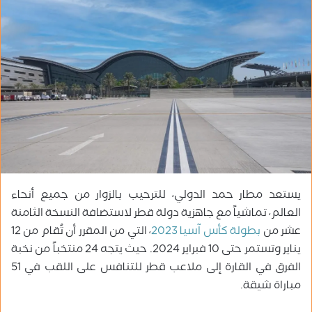
ب
ر
ي
د
ا
إ
ل
ك
ت
ر
و
يستعد مطار حمد الدولي، للترحيب بالزوار من جميع أنحاء
ن
ي
العالم، تماشياً مع جاهزية دولة قطر لاستضافة النسخة الثامنة
ا
عشر من
بطولة كأس آسيا 2023
، التي من المقرر أن تُقام من 12
يناير وتستمر حتى 10 فبراير 2024. حيث يتجه 24 منتخباً من نخبة
الفرق في القارة إلى ملاعب قطر للتنافس على اللقب في 51
مباراة شيقة.