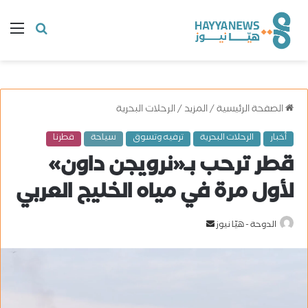
البحث
ال
عن
الصفحة الرئيسية
/
المزيد
/
الرحلات البحرية
أخبار
الرحلات البحرية
ترفيه وتسوق
سياحة
قطرنا
قطر ترحب بـ«نرويجن داون»
لأول مرة في مياه الخليج العربي
الدوحة - هيّا نيوز
أ
ر
س
ل
ب