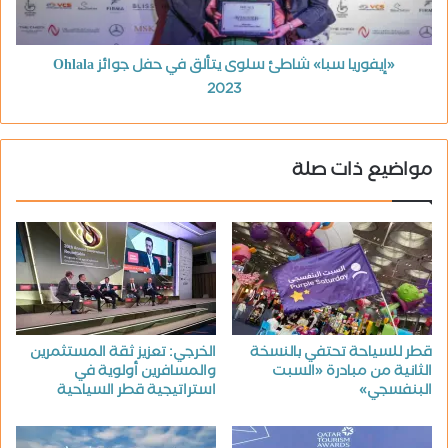
«إيفوريا سبا» شاطئ سلوى يتألق في حفل جوائز Ohlala
2023
مواضيع ذات صلة
قطر للسياحة تحتفي بالنسخة
الخرجي: تعزيز ثقة المستثمرين
الثانية من مبادرة «السبت
والمسافرين أولوية في
البنفسجي»
استراتيجية قطر السياحية