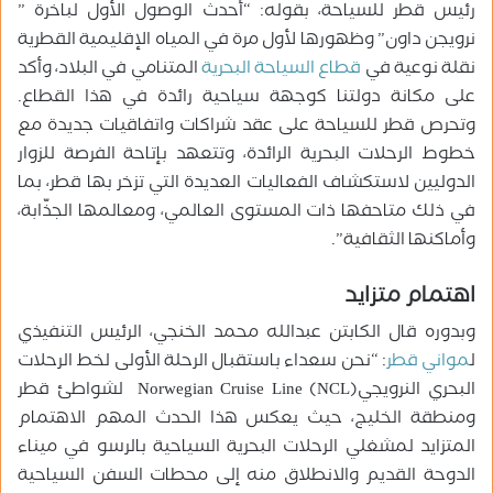
رئيس قطر للسياحة، بقوله: “أحدث الوصول الأول لباخرة ”
نرويجن داون” وظهورها لأول مرة في المياه الإقليمية القطرية
نقلة نوعية في
قطاع السياحة البحرية
المتنامي في البلاد، وأكد
على مكانة دولتنا كوجهة سياحية رائدة في هذا القطاع.
وتحرص قطر للسياحة على عقد شراكات واتفاقيات جديدة مع
خطوط الرحلات البحرية الرائدة، وتتعهد بإتاحة الفرصة للزوار
الدوليين لاستكشاف الفعاليات العديدة التي تزخر بها قطر، بما
في ذلك متاحفها ذات المستوى العالمي، ومعالمها الجذّابة،
وأماكنها الثقافية”.
اهتمام متزايد
وبدوره قال الكابتن عبدالله محمد الخنجي، الرئيس التنفيذي
ل
مواني قطر
: “نحن سعداء باستقبال الرحلة الأولى لخط الرحلات
البحري النرويجيNorwegian Cruise Line (NCL) لشواطئ قطر
ومنطقة الخليج، حيث يعكس هذا الحدث المهم الاهتمام
المتزايد لمشغلي الرحلات البحرية السياحية بالرسو في ميناء
الدوحة القديم والانطلاق منه إلى محطات السفن السياحية