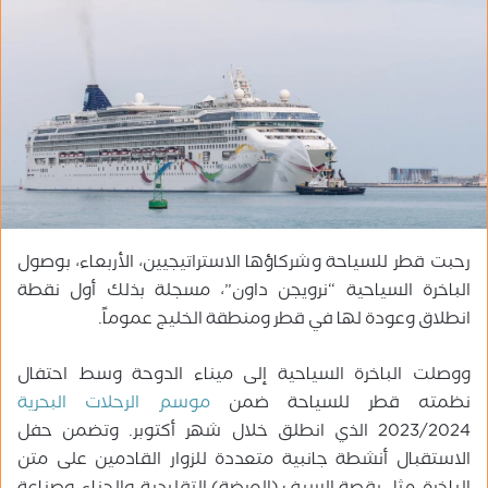
ر
ي
د
ا
إ
ل
ك
ت
ر
و
رحبت قطر للسياحة وشركاؤها الاستراتيجيين، الأربعاء، بوصول
ن
ي
الباخرة السياحية “نرويجن داون”، مسجلة بذلك أول نقطة
ا
انطلاق وعودة لها في قطر ومنطقة الخليج عموماً.
ووصلت الباخرة السياحية إلى ميناء الدوحة وسط احتفال
نظمته قطر للسياحة ضمن
موسم الرحلات البحرية
2023/2024 الذي انطلق خلال شهر أكتوبر. وتضمن حفل
الاستقبال أنشطة جانبية متعددة للزوار القادمين على متن