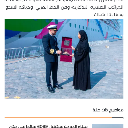
الباخرة، مثل رقصة السيف (العرضة) التقليدية، والحناء، وصناعة
المراكب الخشبية التذكارية، وفن الخط العربي، وحياكة السدو،
وصناعة الشباك.
مواضيع ذات صلة
ميناء الدوحة يستقبل 6089 سائحا على متن