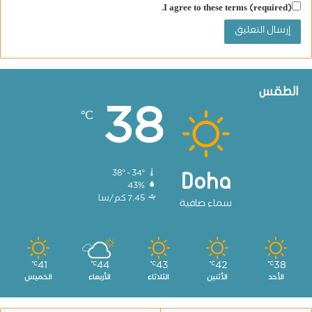
I agree to these terms (required).
الطقس
38
℃
38º - 34º
Doha
43%
7.45 كم/سا
سماء صافية
41
44
43
42
38
℃
℃
℃
℃
℃
الأحد
الأثنين
الثلاثاء
الأربعاء
الخميس