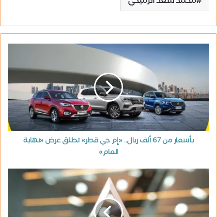
محمد سعد الرميحي
بأسعار من 67 ألف ريال.. «إم جي قطر» تطلق عرض «نهاية
العام»