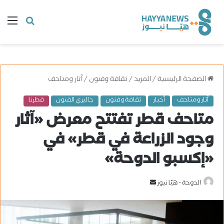
البحث
ال
عن
الصفحة الرئيسية
/
المزيد
/
ثقافة وفنون
/
آثار ومتاحف
آثار ومتاحف
أخبار
ثقافة وفنون
جاليري الفنون
قطرنا
متاحف قطر تفتتح معرض «آثار
وجود الزراعة في قطر» في
«إكسبو الدوحة»
الدوحة - هيّا نيوز
أ
ر
س
ل