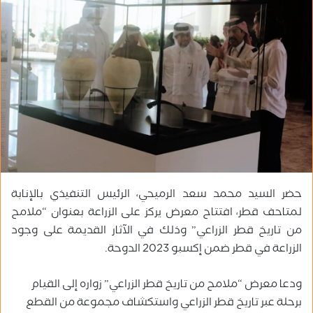
ب
ر
ي
د
ا
إ
ل
ك
ت
ر
و
حضر السيد محمد سعد الرميحي، الرئيس التنفيذي بالإنابة
ن
لمتاحف قطر، افتتاح معرض يركز على الزراعة بعنوان “ملامح
ي
ا
من تاريخ قطر الزراعي” وذلك في الآثار القديمة على وجود
الزراعة في قطر ضمن إكسبو 2023 الدوحة.
ودعا معرض “ملامح من تاريخ قطر الزراعي” زواره إلى القيام
برحلة عبر تاريخ قطر الزراعي واستكشاف مجموعة من القطع