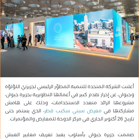
ب
ر
ي
د
ا
إ
ل
ك
ت
ر
و
أعلنت الشركة المتحدة للتنمية المطوّر الرئيسي لجزيرتيّ اللؤلؤة
ن
ي
وجيوان، عن إحراز تقدم كبير في أعمالها التطويرية بجزيرة جيوان،
ا
مشروعها الرائد متعدد الاستخدامات، وذلك على هامش
مشاركتها في
معرض سيتي سكيب قطر
، الذي يستمر حتى
تاريخ 26 أكتوبر الجاري في مركز الدوحة للمعارض والمؤتمرات.
صممت جزيرة جيوان بأسلوب يعيد تعريف معايير العيش