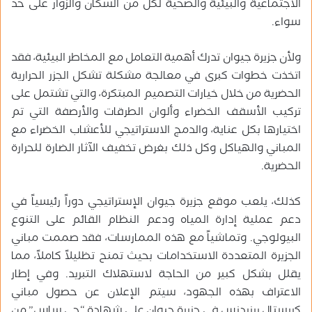
الاجتماعية والبيئية والصحية لكل من السكان والزوار على حد
سواء.
ولأن جزيرة جيوان تدرك أهمية التعامل مع المخاطر البيئية، فقد
اتخذت خطوات كبرى في معالجة مشكلة تشكل الجزر الحرارية
الحضرية من خلال خيارات التصميم المبتكرة، والتي تشتمل على
تركيب الأسقف الخضراء وألوان الطرقات والأرصفة التي تم
اختيارها بكل عناية، والدمج الاستراتيجي للأعشاب الخضراء مع
المباني والهياكل وكل ذلك بغرض تخفيف الآثار الضارة للحرارة
الحضرية.
كذلك، يلعب موقع جزيرة جيوان الإستراتيجي دوراً رئيسياً في
دعم عملية إدارة المياه ودعم النظام القائم على التنوع
البيولوجي. وتماشياً مع هذه الممارسات، فقد صممت مباني
الجزيرة المتعددة الاستخدامات بحيث تمنح تظليلاً كاملاً، مما
يقلل بشكل كبير من الحاجة لاستهلاك التبريد. وفي إطار
الاعتراف بهذه الجهود، سيتم الإعلان عن حصول مباني
كريستال ريزيدنس في جزيرة جيوان على شهادة “جي ساس” من