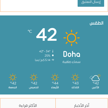
الطقس
42
℃
42º - 34º
Doha
25%
5.14 كم/سا
سماء صافية
42
42
44
43
42
℃
℃
℃
℃
℃
الأثنين
الثلاثاء
الأربعاء
الخميس
الجمعة
آخر الأخبار
الأكثر قراءة