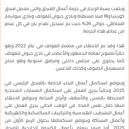
وبلغت نسبة الإنجاز في حزمة أعمال الفندق والتي تشمل فندق
كورنثيا و18 فيلا مستقلة ونادي جيوان للغولف ونادي سوليمار
الشاطئي، حوالي 26% حيث تم تسجيل تقدم بارز في كل عنصر
من عناصر هذه الحزمة.
هذا، وقد تم الانتهاء من مضمار الغولف في عام 2022 وهو
حالياً مفتوح لعامة الجمهور والأعضاء في نادي جيوان للغولف
كما يحتوي على مجلس داخلي ومرافق متنوعة وهو متاح
لاستعمال الضيوف وكذلك اللاعبين.
ويتوقع استكمال أعمال البناء الخاصة بالفندق الرئيسي في
2025، وحالياً يجري العمل على استكمال المسارات المنحدرة
المحيطة بالمبنى والأسقف وأبراج الساعة ويتوقع الانتهاء
منها خلال نفس المدة. في الوقت الحالي يجري العمل على
أعمال التشطيب الهندسية والتركيبات الميكانيكية والكهربائية
وأعمال السباكة ويتوقع استكمالها بحلول الربع الأول من
2025. أما فيما يتعلق بأعمال الكسوة الخارجية للفندق