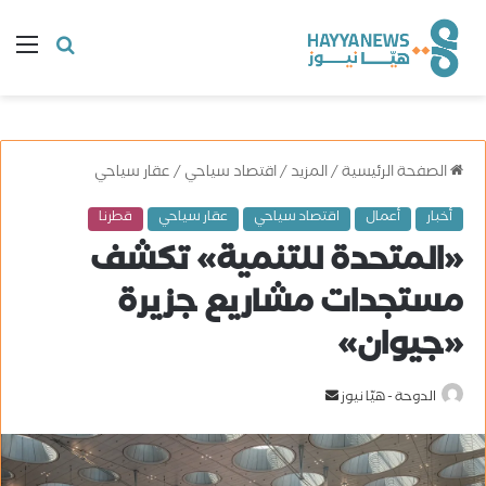
البحث
ال
عن
الصفحة الرئيسية
/
المزيد
/
اقتصاد سياحي
/
عقار سياحي
أخبار
أعمال
اقتصاد سياحي
عقار سياحي
قطرنا
«المتحدة للتنمية» تكشف
مستجدات مشاريع جزيرة
«جيوان»
الدوحة - هيّا نيوز
أ
ر
س
ل