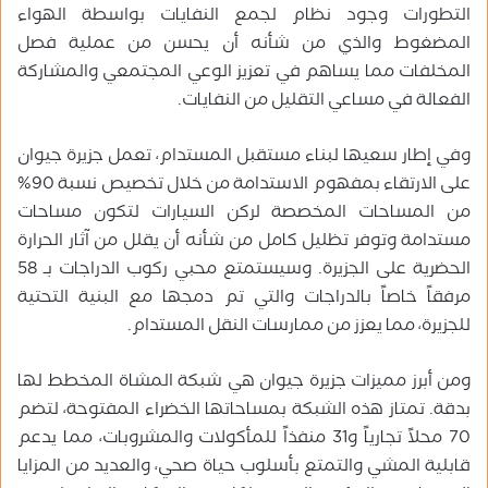
التطورات وجود نظام لجمع النفايات بواسطة الهواء
المضغوط والذي من شأنه أن يحسن من عملية فصل
المخلفات مما يساهم في تعزيز الوعي المجتمعي والمشاركة
الفعالة في مساعي التقليل من النفايات.
وفي إطار سعيها لبناء مستقبل المستدام، تعمل جزيرة جيوان
على الارتقاء بمفهوم الاستدامة من خلال تخصيص نسبة 90%
من المساحات المخصصة لركن السيارات لتكون مساحات
مستدامة وتوفر تظليل كامل من شأنه أن يقلل من آثار الحرارة
الحضرية على الجزيرة. وسيستمتع محبي ركوب الدراجات بـ 58
مرفقاً خاصاً بالدراجات والتي تم دمجها مع البنية التحتية
للجزيرة، مما يعزز من ممارسات النقل المستدام.
ومن أبرز مميزات جزيرة جيوان هي شبكة المشاة المخطط لها
بدقة. تمتاز هذه الشبكة بمساحاتها الخضراء المفتوحة، لتضم
70 محلاً تجارياً و31 منفذاً للمأكولات والمشروبات، مما يدعم
قابلية المشي والتمتع بأسلوب حياة صحي، والعديد من المزايا