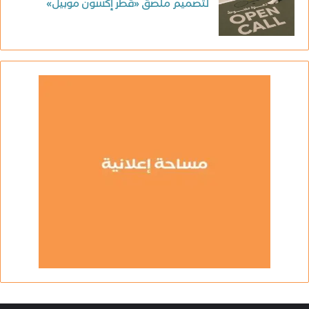
لتصميم ملصق «قطر إكسون موبيل»