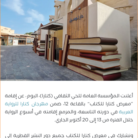
ب
ر
ي
د
ا
إ
ل
ك
ت
ر
و
ن
ي
أعلنت المؤسسة العامة للحي الثقافي (كتارا)، اليوم، عن إقامة
ا
“معرض كتارا للكتاب” بالقاعة 12، ضمن
مهرجان كتارا للرواية
العربية
في دورته التاسعة، والمزمع إقامته في أسبوع الرواية
خلال الفترة من 13 إلى 20 أكتوبر الجاري.
وتشارك في معرض كتارا للكتاب جميع دور النشر القطرية إلى