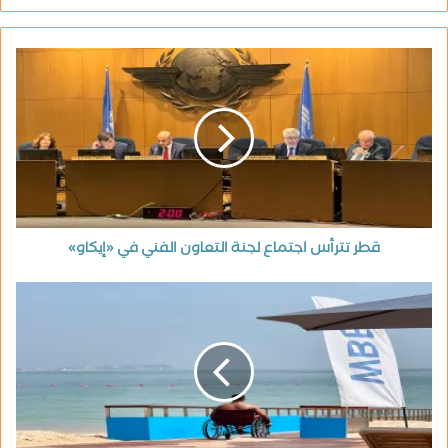
قطر تترأس اجتماع لجنة التعاون الفني في «إيكاو»