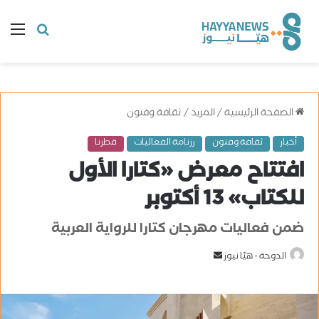
البحث
ال
عن
الصفحة الرئيسية
/
المزيد
/
ثقافة وفنون
أخبار
ثقافة وفنون
رزنامة الفعاليات
قطرنا
افتتاح معرض «كتارا الأول
للكتاب» 13 أكتوبر
ضمن فعاليات مهرجان كتارا للرواية العربية
الدوحة - هيّا نيوز
أ
ر
س
ل