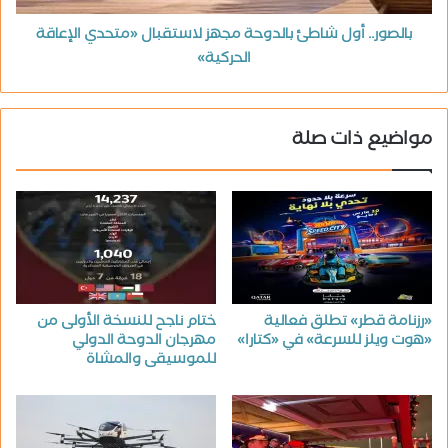
بالصور.. أول شاطئ بالدوحة مجهز لاستقبال «متحدي الإعاقة
الحركية»
مواضيع ذات صلة
«رزنامة قطر» تطلق فعالية
ختام ناجح للنسخة الأولى من
«هوت ويلز للسرعة» في «كتارا»
مهرجان الدوحة الدولي
للموسيقى والمشاة