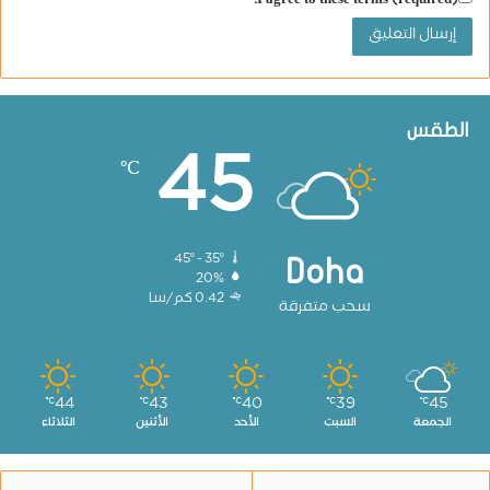
I agree to these terms (required).
الطقس
45
℃
45º - 35º
Doha
20%
0.42 كم/سا
سحب متفرقة
44
43
40
39
45
℃
℃
℃
℃
℃
الجمعة
السبت
الأحد
الأثنين
الثلاثاء