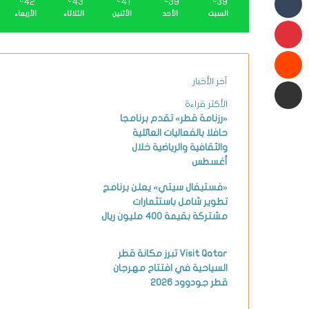
42
43
41
39
39
℃
℃
℃
℃
℃
السبت
الأحد
الأثنين
الثلاثاء
الأربعاء
بينتيريست
شارك عبر البريد الإلكتروني
آخر الأخبار
الأكثر قراءة
«رزنامة قطر» تقدم برنامجا
حافلا بالفعاليات العائلية
والثقافية والرياضية خلال
أغسطس
«فستيفال سيتي» يعلن برنامج
تطوير شامل باستثمارات
مشتركة بقيمة 400 مليون ريال
Visit Qatar تبرز مكانة قطر
السياحية في افتتاح مهرجان
قطر جودوود 2026