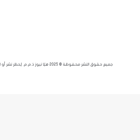
جميع حقوق النشر محفوظة © 2025 هيّا نيوز ذ.م.م. يُحظر نشر أو اقتباس أي مادة دون إذن مسبق.
فيسبوك
يوتيوب
انستقرام
زر
X-
الذهاب
twitter
إلى
الأعلى