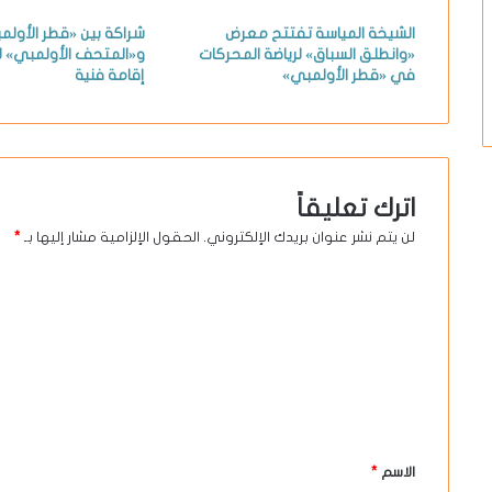
الشيخة المياسة تفتتح معرض
شراكة بين «قطر الأولم
«وانطلق السباق» لرياضة المحركات
و«المتحف الأولمبي» لإ
في «قطر الأولمبي»
إقامة فنية
اترك تعليقاً
لن يتم نشر عنوان بريدك الإلكتروني.
الحقول الإلزامية مشار إليها بـ
*
ا
ل
ت
ع
ل
ي
الاسم
*
ق