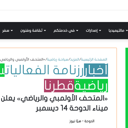
إضافة
مواضيع
تسجيل
X-
انستقرام
يوتيوب
فيسبوك
عمود
مشابهة
دخول
twitter
جانبي
مالتيميديا
إصدارات
في خدمتكم
ثقافة وفنون
سفر
الصفحة الرئيسية
/
المزيد
/
سياحة رياضية
/
«المتحف الأولمبي والرياضي» يع
أخبار
رزنامة الفعاليات
س
رياضية
قطرنا
«المتحف الأولمبي والرياضي» يعلن
ميناء الدوحة 14 ديسمبر
الدوحة - هيّا نيوز
أ