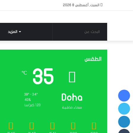
السبت, أغسطس 8 2026
البحث
المزيد
عن
الطقس
35
℃
فيسبوك
39º - 34º
Doha
40%
تويتر
1.23 كم/سا
سماء صافية
لينكدإن