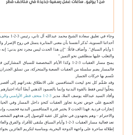
من 1 يوليو.. ساعات عمل رسمية جديدة في متاحف قطر
وجاء في تعلي
1 وأيام السباق”. وأضاف قائلًا: “إن هذا الحدث ليس مجرد تحدٍ بدني؛ إنه 
والتغلب عليها منطلقين نحو التميز.”
يمنح مسار العقبات 3-2-1 وكذا الأيام المخصصة للسباق
فالمسار يضم سلسلة من العقبات الصعبة والمتحركة، من تسلق الجدران الذ
تتّسم بها حركات الجمباز.
وقد صُمِّم كل تحدٍ ليحث المتنافسين على الانطلاق بقدراتهم إلى أقص
يتحلَّوا ليس فقط بالقوة البدنية وإنما بالصمود الذهني أيضًا أثناء اجتياز
وأفاد السيد عبدالله يوسف الملا، مدير
3-2-1 متحف قطر الأولمبي والرياضي
الجميع على خوض تجربة تجاوز العقبات كتحدٍ داخل المسار وفي الحي
إنجازات فردية. فهذا الحدث لا يختبر قدرة المتنافسين البدنية فحسب، وإنم
والاحترام – وهم يجتهدون في تجاوز كل عقبة للوصول إلى هدفهم الشخص
تعد فعالية مسار العقبات 3-2-1 وأيام السباق ملتقى لل
إطلالة ساحرة على واجهة الدوحة البحرية، ومناسبة لتكريم الفائزين بجوا