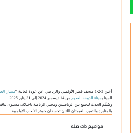
ر
س
ل
ب
ر
ي
د
ا
إ
ل
ك
ت
ر
أعلن 3-2-1 متحف قطر الأولمبي والرياضي عن عودة فعالية “
مسار العقبات
و
المينا ب
ميناء الدوحة القديم
من 14 ديسمبر 2024 إلى 31 يناير 2025.
ن
وصُمِّم الحدث ليجمع بين الرياضيين ومحبي الرياضة باختلاف مستوى لياقت
ي
بالمثابرة والتميز، القيمتان اللتان تجسدان جوهر الألعاب الأولمبية.
ا
مواضيع ذات صلة