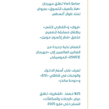
Visit Qatar تطلق مهرجان
«هلا بالصيف للتسوق» بعروض
تمتد طوال أغسطس
«ليوان» و«القطري للتنس»
يطلقان مسابقة لتصميم
ملصق «قطر إكسون موبيل»
انضمام نخبة جديدة من
الفنانين العالميين إلى «مهرجان
25N51E» للموسيقى
تعرف على أسعار الدخول
والوجبات في شاطئي «B12»
و«دوحة ساندز»
%25 خصما.. «القطرية» تطلق
عرض «الرحلات والمكافآت»
للسفر حتى مايو 2025