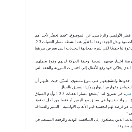
ق سعادة الشيخ محمد عبدالله آل ثاني، رئيس 3-2-1 متحف قطر الأولمبي والرياضي، عن الموضوع: “فيما نُحضِّر لأحد أهم
أحداثنا السنوية، نُذكر أنفسنا بأن معنى المثابرة يتمثل في روح الإصرار والصمود وبذل الجهد؛ وهذا ما تُعبِّر عنه أنشطة مسار العقبات 3-2-
دعوة لنا جميعًا لكي نلتزم بمجابهة التحديات التي تعترض طريقنا
 المشاركين فرصة اختبار قوتهم البدنية، وخفة الحركة لديهم وقوة تحملهم.
ي يحاكي قوة رفع الأثقال إلى اختبارات المرونة والخفة التي
ى حدودها ولتشجيعهم على بلوغ مستوى التميّز، حيث عليهم أن
هم للحواجز وعوارض التوازن وكذا التسلق بالحبال.
، في تصريح له: “يشجع مسار العقبات 3-2-1 وأيام السباق
اة، سواء نافسوا في سباق مع الزمن أو فقط من أجل تحقيق
ا هو فرصة لهم لتجسيد قيم الألعاب الأولمبية – التميز والصداقة
ي.”
أفراد والفرق والعائلات، الذين يتطلعون إلى المنافسة الودية والرفقة الممتعة، في
ئز مشوقة.