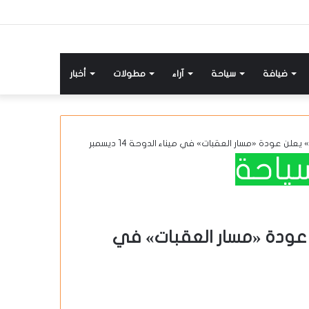
ضيافة
سياحة
آراء
مطولات
أخبار
لن عودة «مسار العقبات» في ميناء الدوحة 14 ديسمبر
ياحة
 عودة «مسار العقبات» في