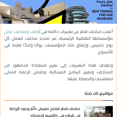
ب
ر
ي
د
ا
أعلنت متاحف قطر عن تغييرات دائمة في
أوقات وساعات عمل
إ
مؤسساتها الثقافية الرئيسية، عبر تمديد ساعات العمل كل
ل
يوم خميس، وإغلاق تلك المؤسسات يومًا واحدًا فقط في
ك
ت
الأسبوع.
ر
و
وتهدف هذه التغييرات إلى تعزيز استفادة الجمهور من
ن
المتاحف، وتعزيز البرامج المسائية، وضمان الرعاية المثلى
ي
للمقتنيات والحفاظ عليها.
ا
مواضيع ذات صلة
متاحف قطر تفتتح معرض «آثار وجود الزراعة
في قطر» في «إكسبو الدوحة»