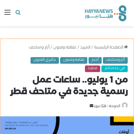
البحث
ال
عن
الصفحة الرئيسية
/
المزيد
/
ثقافة وفنون
/
آثار ومتاحف
آثار ومتاحف
أخبار
ثقافة وفنون
جاليري الفنون
في خدمتكم
قطرنا
من 1 يوليو.. ساعات عمل
رسمية جديدة في متاحف قطر
الدوحة - هيّا نيوز
أ
ر
س
ل