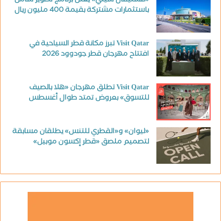
«فستيفال سيتي» يعلن برنامج تطوير شامل
باستثمارات مشتركة بقيمة 400 مليون ريال
Visit Qatar تبرز مكانة قطر السياحية في
افتتاح مهرجان قطر جودوود 2026
Visit Qatar تطلق مهرجان «هلا بالصيف
للتسوق» بعروض تمتد طوال أغسطس
«ليوان» و«القطري للتنس» يطلقان مسابقة
لتصميم ملصق «قطر إكسون موبيل»