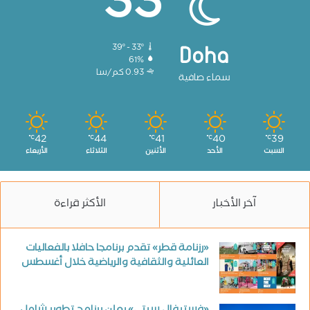
33
39º - 33º
Doha
61%
0.93 كم/سا
سماء صافية
42
44
41
40
39
℃
℃
℃
℃
℃
السبت
الأحد
الأثنين
الثلاثاء
الأربعاء
آخر الأخبار
الأكثر قراءة
«رزنامة قطر» تقدم برنامجا حافلا بالفعاليات
العائلية والثقافية والرياضية خلال أغسطس