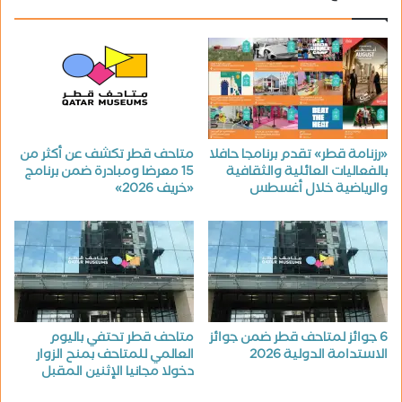
«رزنامة قطر» تقدم برنامجا حافلا
متاحف قطر تكشف عن أكثر من
بالفعاليات العائلية والثقافية
15 معرضا ومبادرة ضمن برنامج
والرياضية خلال أغسطس
«خريف 2026»
6 جوائز لمتاحف قطر ضمن جوائز
متاحف قطر تحتفي باليوم
الاستدامة الدولية 2026
العالمي للمتاحف بمنح الزوار
دخولا مجانيا الإثنين المقبل