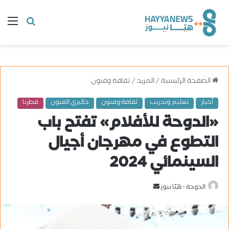
البحث
ال
عن
الصفحة الرئيسية
/
المزيد
/
ثقافة وفنون
أخبار
تعليم وتدريب
ثقافة وفنون
جاليري الفنون
قطرنا
«الدوحة للأفلام» تفتح باب
التطوع في مهرجان أجيال
السينمائي 2024
الدوحة - هيّا نيوز
أ
ر
س
ل