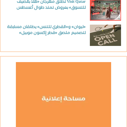
Visit Qatar تطلق مهرجان «هلا بالصيف
للتسوق» بعروض تمتد طوال أغسطس
«ليوان» و«القطري للتنس» يطلقان مسابقة
لتصميم ملصق «قطر إكسون موبيل»