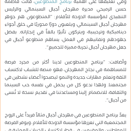
وفي تعليقها على أهمية
برنامج المتطوعين
، قالت فاطمة
حسن الرميحي مديرة مهرجان أجيال السينمائي والرئيس
التنفيذي لمؤسسة الدوحة للأفلام: “المتطوعون هم جوهر
مهرجان أجيال السينمائي، ويلعبون دورًا محوريًا في خلق أجواء
ديناميكية وترحيبية، ويتركون تأثيرًا بالغاً في إنجازاته. بفضل
جهودهم وتفانيهم في العمل، يساهم متطوعو أجيال في
جعل مهرجان أجيال تجربة مميزة للجميع”.
وأضافت: “برنامج المتطوعين لدينا أكثر من مجرد فرصة
للمساهمة في نجاح المهرجان، فهو منصة للشباب لاكتساب
الثقة وتعلم مهارات جديدة والنمو ليصبحوا أعضاء نشطين في
مجتمعنا. ولهذا ندعو كل من يحمل في نفسه حب السينما
والثقافة، للانضمام إلينا ومساعدتنا في تقديم نسخة لا تُنسى
من أجيال”.
يعدّ برنامج المتطوعين في مهرجان أجيال مثالاً فريداً على الروح
المجتمعية التي تعززها مؤسسة الدوحة للأفلام، ويوفر الفرصة
للمواطنين والمقيمين في قطر لاكتساب الخبرات العملية في