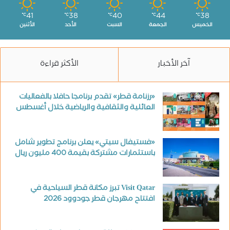
41
38
40
44
38
℃
℃
℃
℃
℃
الخميس
الجمعة
السبت
الأحد
الأثنين
آخر الأخبار
الأكثر قراءة
«رزنامة قطر» تقدم برنامجا حافلا بالفعاليات
العائلية والثقافية والرياضية خلال أغسطس
«فستيفال سيتي» يعلن برنامج تطوير شامل
باستثمارات مشتركة بقيمة 400 مليون ريال
Visit Qatar تبرز مكانة قطر السياحية في
افتتاح مهرجان قطر جودوود 2026