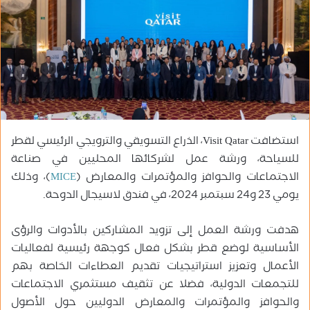
ب
ر
ي
د
ا
إ
ل
ك
استضافت Visit Qatar، الذراع التسويقي والترويجي الرئيسي لقطر
ت
للسياحة، ورشة عمل لشركائها المحليين في صناعة
ر
الاجتماعات والحوافز والمؤتمرات والمعارض (
MICE
)، وذلك
و
ن
يومي 23 و24 سبتمبر 2024، في فندق لاسيجال الدوحة.
ي
ا
هدفت ورشة العمل إلى تزويد المشاركين بالأدوات والرؤى
الأساسية لوضع قطر بشكل فعال كوجهة رئيسية لفعاليات
الأعمال وتعزيز استراتيجيات تقديم العطاءات الخاصة بهم
للتجمعات الدولية، فضلا عن تثقيف مستثمري الاجتماعات
والحوافز والمؤتمرات والمعارض الدوليين حول الأصول