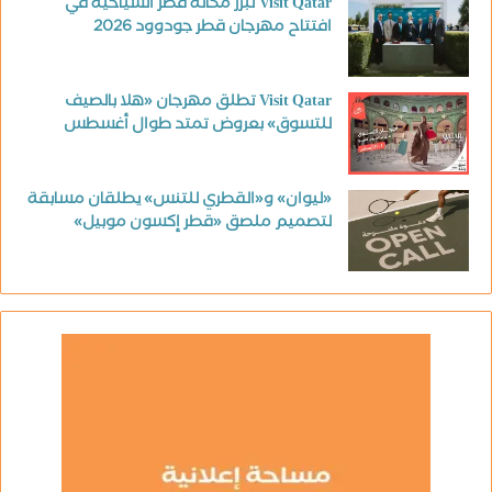
Visit Qatar تبرز مكانة قطر السياحية في
افتتاح مهرجان قطر جودوود 2026
Visit Qatar تطلق مهرجان «هلا بالصيف
للتسوق» بعروض تمتد طوال أغسطس
«ليوان» و«القطري للتنس» يطلقان مسابقة
لتصميم ملصق «قطر إكسون موبيل»