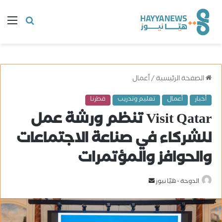
البحث
ال
عن
الصفحة الرئيسية
/
أعمال
أخبار
أعمال
تعليم وتدريب
قطرنا
Visit Qatar تنظم ورشة عمل
للشركاء في صناعة الاجتماعات
والحوافز والمؤتمرات
الدوحة - هيّا نيوز
أ
ر
س
ل