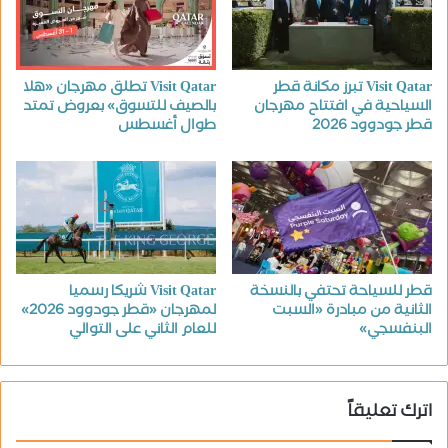
Visit Qatar تبرز مكانة قطر
Visit Qatar تطلق مهرجان «هلا
السياحية في افتتاح مهرجان
بالصيف للتسوق» بعروض تمتد
قطر جودوود 2026
طوال أغسطس
قطر للسياحة تحتفي بالنسخة
Visit Qatar شريكا رسميا
الثانية من مبادرة «السبت
لمهرجان «قطر جودوود 2026»
البنفسجي»
للعام الثاني على التوالي
اترك تعليقاً