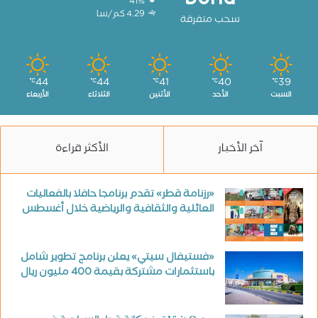
41%
4.29 كم/سا
سحب متفرقة
44
44
41
40
39
℃
℃
℃
℃
℃
السبت
الأحد
الأثنين
الثلاثاء
الأربعاء
آخر الأخبار
الأكثر قراءة
«رزنامة قطر» تقدم برنامجا حافلا بالفعاليات
العائلية والثقافية والرياضية خلال أغسطس
«فستيفال سيتي» يعلن برنامج تطوير شامل
باستثمارات مشتركة بقيمة 400 مليون ريال