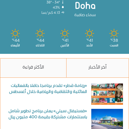
38º - 34º
Doha
43%
4.13 كم/سا
سماء صافية
44
44
41
41
38
℃
℃
℃
℃
℃
السبت
الأحد
الأثنين
الثلاثاء
الأربعاء
آخر الأخبار
الأكثر قراءة
«رزنامة قطر» تقدم برنامجا حافلا بالفعاليات
العائلية والثقافية والرياضية خلال أغسطس
«فستيفال سيتي» يعلن برنامج تطوير شامل
باستثمارات مشتركة بقيمة 400 مليون ريال