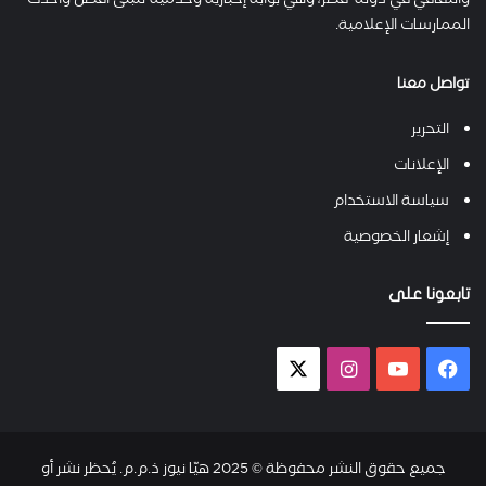
والثقافي في دولة قطر، وهي بوابة إخبارية وخدمية تتبنى أفضل وأحدث
الممارسات الإعلامية.
تواصل معنا
التحرير
الإعلانات
سياسة الاستخدام
إشعار الخصوصية
تابعونا على
فيسبوك
يوتيوب
انستقرام
X-
twitter
جميع حقوق النشر محفوظة © 2025 هيّا نيوز ذ.م.م. يُحظر نشر أو