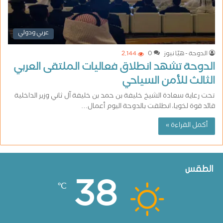
عربي ودولي
الدوحة - هيّا نيوز
0
2٬144
الدوحة تشهد انطلاق فعاليات الملتقى العربي
الثالث للأمن السياحي
تحت رعاية سعادة الشيخ خليفة بن حمد بن خليفة آل ثاني وزير الداخلية
قائد قوة لخويا، انطلقت بالدوحة اليوم أعمال…
أكمل القراءة »
الطقس
38
℃