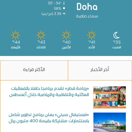
35º - 34º
Doha
58%
3.39 كم/سا
سماء صافية
44
43
40
41
35
℃
℃
℃
℃
℃
السبت
الأحد
الأثنين
الثلاثاء
الأربعاء
آخر الأخبار
الأكثر قراءة
«رزنامة قطر» تقدم برنامجا حافلا بالفعاليات
العائلية والثقافية والرياضية خلال أغسطس
«فستيفال سيتي» يعلن برنامج تطوير شامل
باستثمارات مشتركة بقيمة 400 مليون ريال