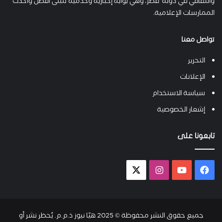
والثقافي في دولة قطر، وهي بوابة إخبارية وخدمية تتبنى أفضل وأحدث
الممارسات الإعلامية.
تواصل معنا
التحرير
الإعلانات
سياسة الاستخدام
إشعار الخصوصية
تابعونا على
فيسبوك
يوتيوب
انستقرام
X-
twitter
جميع حقوق النشر محفوظة © 2025 هيّا نيوز ذ.م.م. يُحظر نشر أو