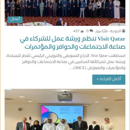
أعمال
الدوحة - هيّا نيوز
0
437
Visit Qatar تنظم ورشة عمل للشركاء في
صناعة الاجتماعات والحوافز والمؤتمرات
استضافت Visit Qatar، الذراع التسويقي والترويجي الرئيسي لقطر للسياحة،
ورشة عمل لشركائها المحليين في صناعة الاجتماعات والحوافز
والمؤتمرات والمعارض (MICE)،…
أكمل القراءة »