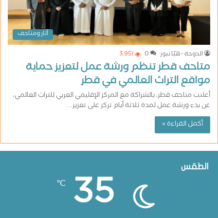
آثار ومتاحف
الدوحة - هيّا نيوز
0
3٬951
متاحف قطر تنظم ورشة عمل لتعزيز حماية
مواقع التراث العالمي في قطر
أعلنت متاحف قطر، بالشراكة مع المركز الإقليمي العربي للتراث العالمي،
عن بدء ورشة عمل لمدة ثلاثة أيام تركز على تعزيز…
أكمل القراءة »
الطقس
35
℃