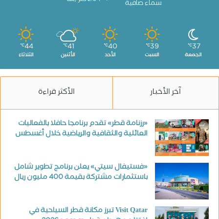
2.04 كم/سا
سماء صافية
44
41
40
39
37
℃
℃
℃
℃
℃
الجمعة
السبت
الأحد
الأثنين
الثلاثاء
آخر الأخبار
الأكثر قراءة
«رزنامة قطر» تقدم برنامجا حافلا بالفعاليات
العائلية والثقافية والرياضية خلال أغسطس
«فستيفال سيتي» يعلن برنامج تطوير شامل
باستثمارات مشتركة بقيمة 400 مليون ريال
Visit Qatar تبرز مكانة قطر السياحية في