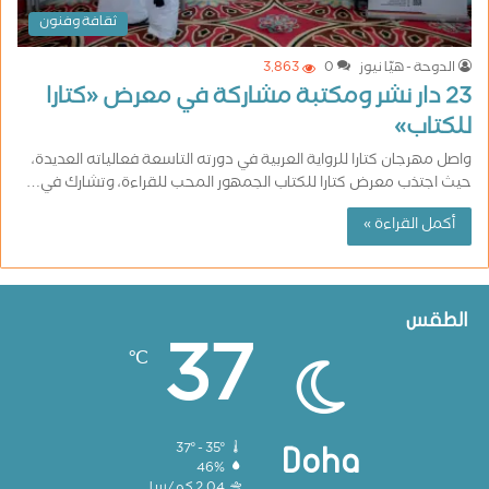
ثقافة وفنون
الدوحة - هيّا نيوز
0
3٬863
23 دار نشر ومكتبة مشاركة في معرض «كتارا
للكتاب»
واصل مهرجان كتارا للرواية العربية في دورته التاسعة فعالياته العديدة،
حيث اجتذب معرض كتارا للكتاب الجمهور المحب للقراءة، وتشارك في…
أكمل القراءة »
الطقس
37
℃
37º - 35º
Doha
46%