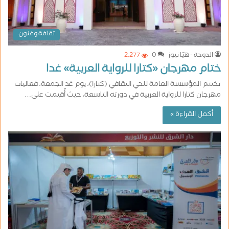
ثقافة وفنون
الدوحة - هيّا نيوز
0
2٬277
ختام مهرجان «كتارا للرواية العربية» غدا
تختتم المؤسسة العامة للحي الثقافي (كتارا)، يوم غد الجمعة، فعاليات
مهرجان كتارا للرواية العربية في دورته التاسعة، حيث أُقيمت على…
أكمل القراءة »