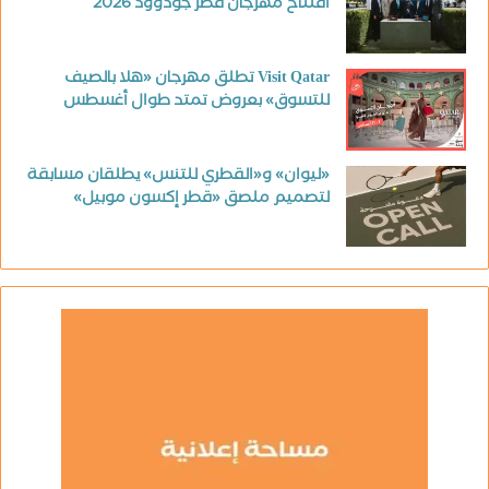
افتتاح مهرجان قطر جودوود 2026
Visit Qatar تطلق مهرجان «هلا بالصيف
للتسوق» بعروض تمتد طوال أغسطس
«ليوان» و«القطري للتنس» يطلقان مسابقة
لتصميم ملصق «قطر إكسون موبيل»