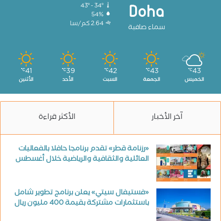
43º - 34º
Doha
54%
2.64 كم/سا
سماء صافية
41
39
42
43
43
℃
℃
℃
℃
℃
الخميس
الجمعة
السبت
الأحد
الأثنين
آخر الأخبار
الأكثر قراءة
«رزنامة قطر» تقدم برنامجا حافلا بالفعاليات
العائلية والثقافية والرياضية خلال أغسطس
«فستيفال سيتي» يعلن برنامج تطوير شامل
باستثمارات مشتركة بقيمة 400 مليون ريال