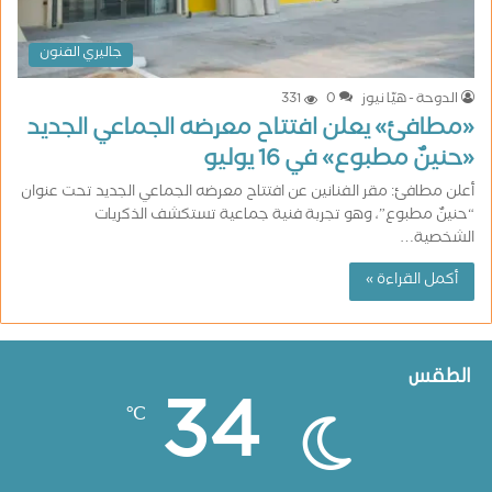
جاليري الفنون
الدوحة - هيّا نيوز
0
331
«مطافئ» يعلن افتتاح معرضه الجماعي الجديد
«حنينٌ مطبوع» في 16 يوليو
أعلن مطافئ: مقر الفنانين عن افتتاح معرضه الجماعي الجديد تحت عنوان
“حنينٌ مطبوع”، وهو تجربة فنية جماعية تستكشف الذكريات
الشخصية…
أكمل القراءة »
الطقس
34
℃