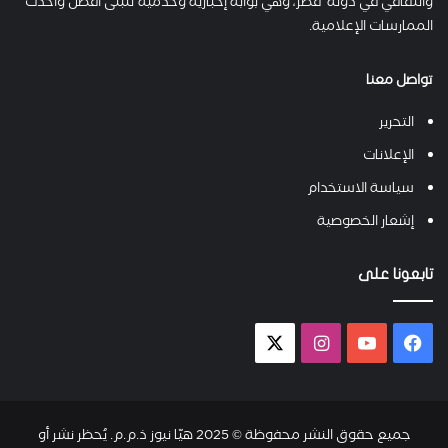
والثقافي في دولة قطر، وهي بوابة إخبارية وخدمية تتبنى أفضل وأحدث
الممارسات الإعلامية.
تواصل معنا
التحرير
الإعلانات
سياسة الاستخدام
إشعار الخصوصية
تابعونا على
فيسبوك
يوتيوب
انستقرام
X-
twitter
جميع حقوق النشر محفوظة © 2025 هيّا نيوز ذ.م.م. يُحظر نشر أو