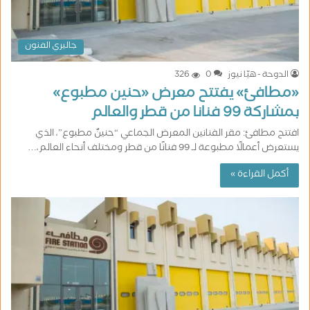
جاليري الفنون
الدوحة - هيّا نيوز
0
326
«مطافئ» يفتتح معرض «حنين مطبوع»
بمشاركة 99 فنانا من قطر والعالم
افتتح مطافئ: مقر الفنانين المعرض الجماعي “حنينٌ مطبوع”، الذي
يستعرض أعمالًا مطبوعة لـ 99 فنانًا من قطر ومختلف أنحاء العالم،…
أكمل القراءة »