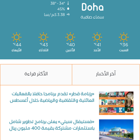
38º - 34º
Doha
45%
3.38 كم/سا
سماء صافية
44
43
40
41
36
℃
℃
℃
℃
℃
السبت
الأحد
الأثنين
الثلاثاء
الأربعاء
آخر الأخبار
الأكثر قراءة
«رزنامة قطر» تقدم برنامجا حافلا بالفعاليات
العائلية والثقافية والرياضية خلال أغسطس
«فستيفال سيتي» يعلن برنامج تطوير شامل
باستثمارات مشتركة بقيمة 400 مليون ريال