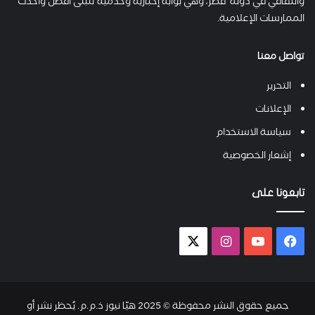
والثقافي في دولة قطر، وهي بوابة إخبارية وخدمية تتبنى أفضل وأحدث
الممارسات الإعلامية.
تواصل معنا
التحرير
الإعلانات
سياسة الاستخدام
إشعار الخصوصية
تابعونا على
فيسبوك
يوتيوب
انستقرام
X-
twitter
جميع حقوق النشر محفوظة © 2025 هيّا نيوز ذ.م.م. يُحظر نشر أو