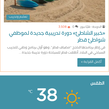
تعليم وتدريب
الدوحة - هيّا نيوز
0
3٬508
«خبير الشاطئ» دورة تدريبية جديدة لموظفي
شواطئ قطر
في إطار برنامجها الناجح “مضياف قطر”، وهو أول برنامج وطني للتدريب
السياحي في البلاد، أطلقت قطر للسياحة دورة تدريبة جديدة…
أكمل القراءة »
الطقس
38
℃