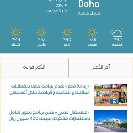
44º - 35º
Doha
22%
3.1 كم/سا
سماء صافية
44
43
40
39
42
℃
℃
℃
℃
℃
الجمعة
السبت
الأحد
الأثنين
الثلاثاء
آخر الأخبار
الأكثر قراءة
«رزنامة قطر» تقدم برنامجا حافلا بالفعاليات
العائلية والثقافية والرياضية خلال أغسطس
«فستيفال سيتي» يعلن برنامج تطوير شامل
باستثمارات مشتركة بقيمة 400 مليون ريال