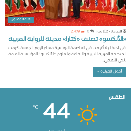
ثقافة وفنون
الدوحة - هيّا نيوز
0
2٬479
«الألكسو» تصنف «كتارا» مدينة للرواية العربية
في احتفالية أقيمت في العاصمة التونسية مساء اليوم الجمعة، كرمت
المنظمة العربية للتربية والثقافة والعلوم “الألكسو” المؤسسة العامة
للحي الثقافي…
أكمل القراءة »
الطقس
44
℃