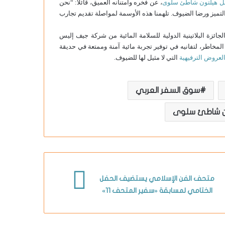
فلل هيلتون شاطئ سلوى
، عن فخره وامتنانه العميق، قائلًا: “نحن
التميز ورضا الضيوف. تلهمنا هذه الأوسمة لمواصلة تقديم تجارب
زة البلاتينية الدولية للسلامة المائية من شركة جيف إليس
ية وإدارة المخاطر، لتفانيه في توفير تجربة مائية آمنة وممتعة في حديقة
لعروض الترفيهية
التي لا مثيل لها للضيوف.
سوق السفر العربي
ن شاطئ سلوى
متحف الفن الإسلامي يستضيف الحفل
الختامي لمسابقة «سفير المتحف 11»