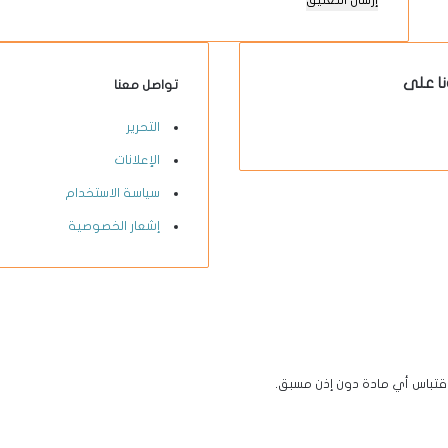
نا على
تواصل معنا
X-
يوتيوب
انستقرام
فيسبوك
التحرير
twitter
الإعلانات
سياسة الاستخدام
إشعار الخصوصية