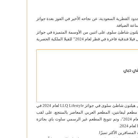
حدود القطرية السعودية، عن نجاحه الأخير في الفوز بعدة جوائز
اعة الضيافة.
يلتون شاطئ سلوى على اثنين من الأوسمة المتميزة في جوائز
السفر العالمية 2024: “أفضل منتجع شاطئي في قطر لعام 2024″ و”أفضل فيلا فندقية فاخرة في قطر لعام 2024” للفيلا الملكية الحصرية
وعززت الجوائز الأخرى المتتالية مكانته المتقدمة، حيث حصل منتجع وفلل هيلتون شاطئ سلوى في جوائز LLQ Lifestyle لعام 2024 في
مطعم ليفانتين، المطعم العربي المعاصر بالمنتجع، على لقب
“أفضل مطعم يقدم الطعام المستوحى من البحر المتوسط في قطر لعام 2024″، وتم تتويج المطعم غير الرسمي ساوث باي بجائزة
المسافرين الأكثر تميزًا.