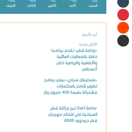
44
44
41
40
39
℃
℃
℃
℃
℃
السبت
الأحد
الأثنين
الثلاثاء
الأربعاء
بينتيريست
شارك عبر البريد الإلكتروني
آخر الأخبار
الأكثر قراءة
«رزنامة قطر» تقدم برنامجا
حافلا بالفعاليات العائلية
والثقافية والرياضية خلال
أغسطس
«فستيفال سيتي» يعلن برنامج
تطوير شامل باستثمارات
مشتركة بقيمة 400 مليون ريال
Visit Qatar تبرز مكانة قطر
السياحية في افتتاح مهرجان
قطر جودوود 2026