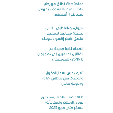
Visit Qatar تطلق مهرجان
«هلا بالصيف للتسوق» بعروض
تمتد طوال أغسطس
«ليوان» و«القطري للتنس»
يطلقان مسابقة لتصميم
ملصق «قطر إكسون موبيل»
انضمام نخبة جديدة من
الفنانين العالميين إلى «مهرجان
25N51E» للموسيقى
تعرف على أسعار الدخول
والوجبات في شاطئي «B12»
و«دوحة ساندز»
%25 خصما.. «القطرية» تطلق
عرض «الرحلات والمكافآت»
للسفر حتى مايو 2025