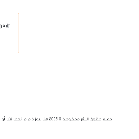
تابعو
جميع حقوق النشر محفوظة © 2025 هيّا نيوز ذ.م.م. يُحظر نشر أو اقتباس أي مادة دون إذن مسبق.
فيسبوك
يوتيوب
انستقرام