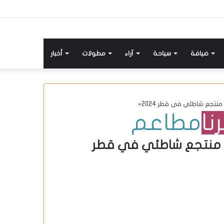
ضيافة
سياحة
آراء
مطولات
أخبار
جع شاطئي في قطر 2024»
نا
مطاعم
 منتجع شاطئي في قطر