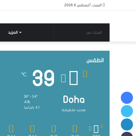
السبت, أغسطس 8 2026
البحث
المزيد
عن
الطقس
39
℃
فيسبوك
39º - 34º
Doha
41%
تويتر
4.1 كم/سا
سحب متفرقة
لينكدإن