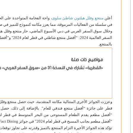
أعلن
منتجع
وفلل
هيلتون
شاطئ
سلوى
، واحة الفخامة المتواجدة على ال
في سلسلة من الفعاليات المرموقة، مما يعزز مكانته كنموذج للتميز في صن
وخلال سوق السفر العربي في دبي الأسبوع الماضي، حاز منتجع وفلل ه
بالمنتجع.
مواضيع ذات صلة
«القطرية» تشارك في النسخة 31 من «سوق السفر العربي» في دبي
قطر على جائزة “أفضل منتجع فندقي للعام”. بالإضافة إلى ذلك، حصل 
“أفضل مطعم بجانب المسبح في قطر لعام 2024” في جوائز Fact Dining لعام 2024.
تؤكد هذه الجوائز الأخيرة التزام المنتجع بالتميز وقدرته على تجاوز توقعات 