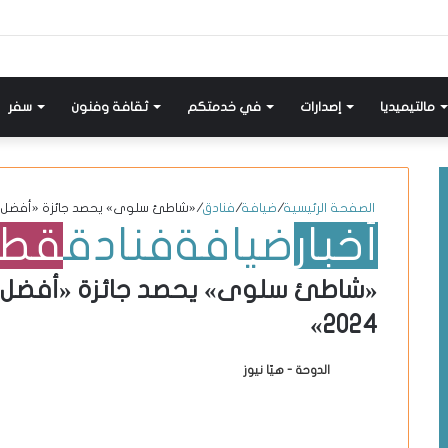
إضافة
مواضيع
تسجيل
X-
انستقرام
يوتيوب
فيسبوك
عمود
مشابهة
دخول
twitter
جانبي
مالتيميديا
إصدارات
في خدمتكم
ثقافة وفنون
سفر
الصفحة الرئيسية
/
ضيافة
/
فنادق
/
«شاطئ سلوى» يحصد جائزة «أفضل منت
أخبار
ضيافة
فنادق
قطر
«شاطئ سلوى» يحصد جائزة «أفضل
2024»
الدوحة - هيّا نيوز
أ
ر
س
ل