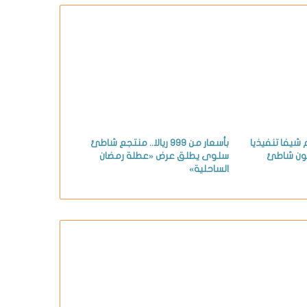
شيفا تنفيذيا
بأسعار من 999 ريالا.. منتجع شاطئ
ون شاطئ
سلوى يطلق عرض «عطلة رمضان
الساحلية»