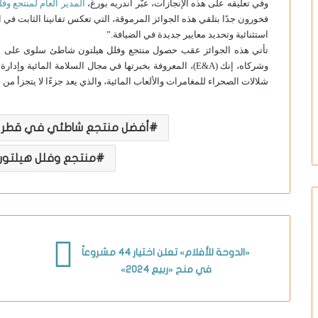
وفي تعليقه على هذه الإنجازات، عبّر أندريه بورغ،
المدير العام لمنتجع و
فخورون جدًا بتلقي هذه الجوائز المرموقة، التي تعكس تفانينا الثابت في 
استثنائية وتحديد معايير جديدة في الضيافة.”
تأتي هذه الجوائز عقب حصول منتجع وفلل هيلتون شاطئ سلوى على الجائ
وشركاه، إنك (E&A)، المعروفة بخبرتها في مجال السلامة المائ
شلالات الصحراء للمغامرات والألعاب المائية، والذي يعد جزءًا لا يتجزأ من
ا
أفضل منتجع شاطئي في قطر
منتجع وفلل هيلتو
«الدوحة للأفلام» تعلن اختيار 44 مشروعاً
في منح «ربيع 2024»