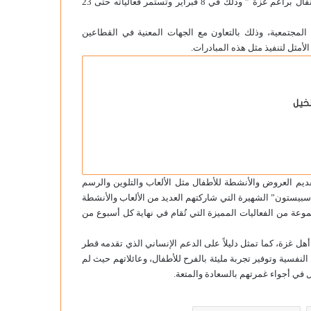
غزة بعد استقبالهم إثر الحرب الجارية على قطاع غزة تحت عنوان “كرنفال براعم غزة ” وذلك في 8 فبراير وتستمر فعالياته حتى 23
ت المجتمعية، وذلك بالتعاون مع الجهات المعنية في القطاعين
لأمثل لتنفيذ مثل هذه المبادرات.
خيل
ديم العروض والأنشطة للأطفال مثل الألعاب والتلوين والرسم
سبيستون” الشهيرة التي شاركتهم العديد من الألعاب والأنشطة
وعة من الفعاليات المميزة التي تُقام في نهاية كل أسبوع من
 غزة، كما تمثل دليلاً على الدعم الإنساني الذي تقدمه قطر
النفسية وتوفير تجربة مليئة بالفرح للأطفال، وعائلاتهم حيث لم
 في أجواء غمرتهم بالسعادة والمتعة.