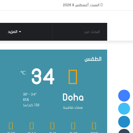
السبت, أغسطس 8 2026
البحث
المزيد
عن
الطقس
34
℃
فيسبوك
39º - 34º
Doha
65%
تويتر
1.56 كم/سا
سماء صافية
لينكدإن