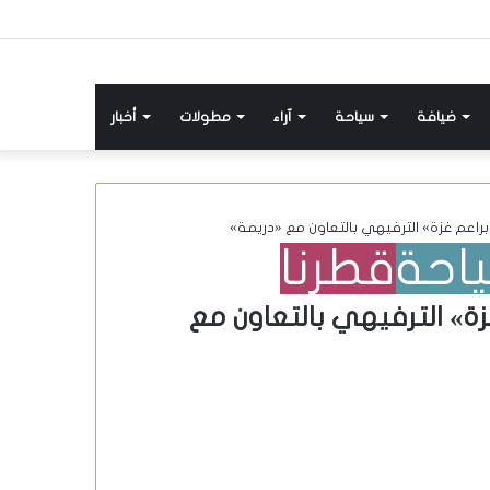
ضيافة
سياحة
آراء
مطولات
أخبار
براعم غزة» الترفيهي بالتعاون مع «دريمة»
احة
قطرنا
ة» الترفيهي بالتعاون مع