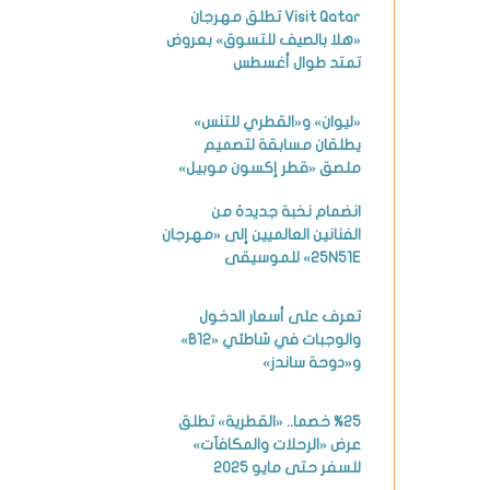
Visit Qatar تطلق مهرجان
«هلا بالصيف للتسوق» بعروض
تمتد طوال أغسطس
«ليوان» و«القطري للتنس»
يطلقان مسابقة لتصميم
ملصق «قطر إكسون موبيل»
انضمام نخبة جديدة من
الفنانين العالميين إلى «مهرجان
25N51E» للموسيقى
تعرف على أسعار الدخول
والوجبات في شاطئي «B12»
و«دوحة ساندز»
%25 خصما.. «القطرية» تطلق
عرض «الرحلات والمكافآت»
للسفر حتى مايو 2025