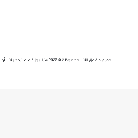
جميع حقوق النشر محفوظة © 2025 هيّا نيوز ذ.م.م. يُحظر نشر أو اقتباس أي مادة دون إذن مسبق.
فيسبوك
يوتيوب
انستقرام
زر
X-
الذهاب
twitter
إلى
الأعلى