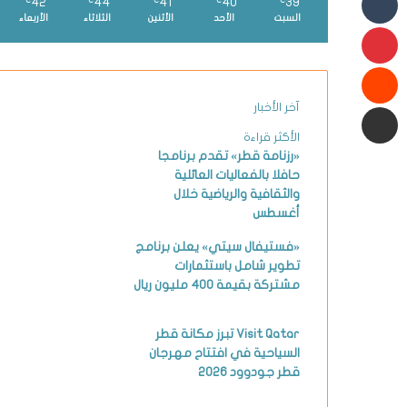
42
44
41
40
39
℃
℃
℃
℃
℃
السبت
الأحد
الأثنين
الثلاثاء
الأربعاء
بينتيريست
شارك عبر البريد الإلكتروني
آخر الأخبار
الأكثر قراءة
«رزنامة قطر» تقدم برنامجا
حافلا بالفعاليات العائلية
والثقافية والرياضية خلال
أغسطس
«فستيفال سيتي» يعلن برنامج
تطوير شامل باستثمارات
مشتركة بقيمة 400 مليون ريال
Visit Qatar تبرز مكانة قطر
السياحية في افتتاح مهرجان
قطر جودوود 2026