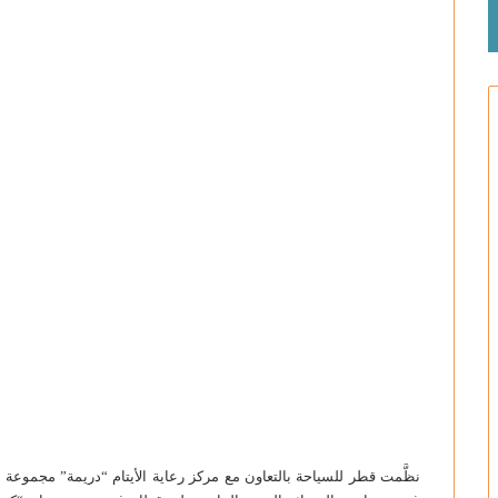
ب
ر
ي
د
ا
إ
ل
ك
ت
ر
و
ن
ي
ا
نظَّمت قطر للسياحة بالتعاون مع مركز رعاية الأيتام “دريمة” مجموعة 