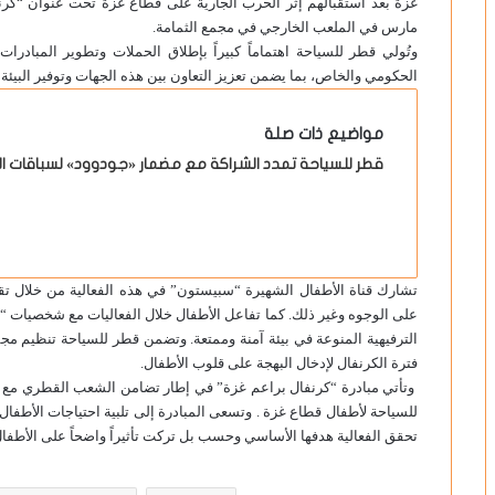
مارس في الملعب الخارجي في مجمع الثمامة.
وتُولي قطر للسياحة اهتماماً كبيراً بإطلاق الحملات وتطوير المبادرا
الحكومي والخاص، بما يضمن تعزيز التعاون بين هذه الجهات وتوفير البيئة ا
مواضيع ذات صلة
قطر للسياحة تمدد الشراكة مع مضمار «جودوود» لسباقات ال
تشارك قناة الأطفال الشهيرة “سبيستون” في هذه الفعالية من خلال تق
على الوجوه وغير ذلك. كما تفاعل الأطفال خلال الفعاليات مع شخصيات “
الترفيهية المنوعة في بيئة آمنة وممتعة. وتضمن قطر للسياحة تنظيم مجم
فترة الكرنفال لإدخال البهجة على قلوب الأطفال.
وتأتي مبادرة “كرنفال براعم غزة” في إطار تضامن الشعب القطري مع أهل
للسياحة لأطفال قطاع غزة . وتسعى المبادرة إلى تلبية احتياجات الأطفال 
تحقق الفعالية هدفها الأساسي وحسب بل تركت تأثيراً واضحاً على الأطفال