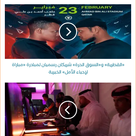
«القطرية» و«السوق الحرة» شريكان رسميان لمبادرة «مباراة
لإحياء الأمل» الخيرية