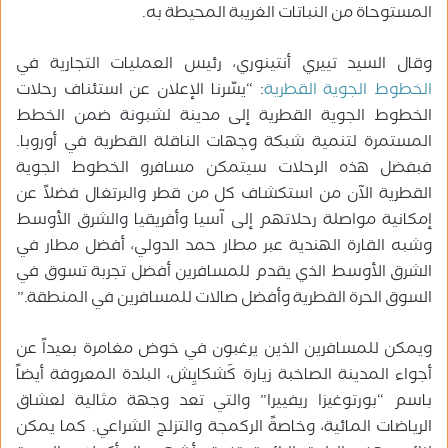
المستوحاة من النباتات الغريبة المحيطة به.
وقال السيد تييري أنتينوري، رئيس العمليات التجارية في
الخطوط الجوية القطرية
: “يسّرنا الإعلان عن استئناف رحلات
الخطوط الجوية القطرية إلى مدينة لشبونة ضمن الخطط
المستمرة لتنمية شبكة وجهات الناقلة القطرية في أوروبا.
فبفضل هذه الرحلات سيتمكن مسافرو الخطوط الجوية
القطرية الآن من استكشاف كل من قطر والبرتغال فضلاً عن
إمكانية مواصلة رحلاتهم إلى آسيا وأفريقيا والشرق الأوسط
وشبه القارة الهندية عبر مطار حمد الدولي، أفضل مطار في
الشرق الأوسط الذي يقدم للمسافرين أفضل تجربة تسوق في
السوق الحرة القطرية وأفضل صالات للمسافرين في المنطقة.”
ويمكن للمسافرين الذين يرغبون في خوض مغامرة بعيداً عن
أجواء المدينة الصاخبة زيارة كَشكايِش، البلدة المعروفة أيضاً
باسم “بورتوغيزا ريفييرا” والتي تعد وجهة مثالية لعشاق
الرياضات المائية، وخاصةً الركمجة والتزلج الشراعي. كما يمكن