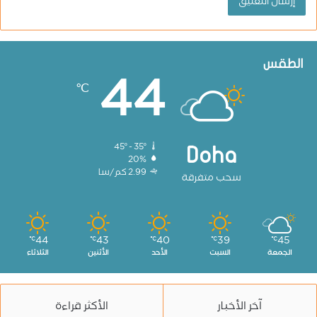
الطقس
44
℃
45º - 35º
Doha
20%
2.99 كم/سا
سحب متفرقة
44
43
40
39
45
℃
℃
℃
℃
℃
الجمعة
السبت
الأحد
الأثنين
الثلاثاء
آخر الأخبار
الأكثر قراءة