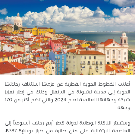
ب
ر
ي
د
ا
إ
ل
ك
ت
ر
و
أعلنت الخطوط الجوية القطرية عن عزمها استئناف رحلاتها
ن
ي
الجوية إلى مدينة لشبونة في البرتغال وذلك في إطار تعزيز
ا
شبكة وجهاتها العالمية لعام 2024 والتي تضم أكثر من 170
وجهة.
وستسيّر الناقلة الوطنية لدولة قطر أربع رحلات أسبوعياً إلى
العاصمة البرتغالية على متن طائرة من طراز بوينغB787-8،