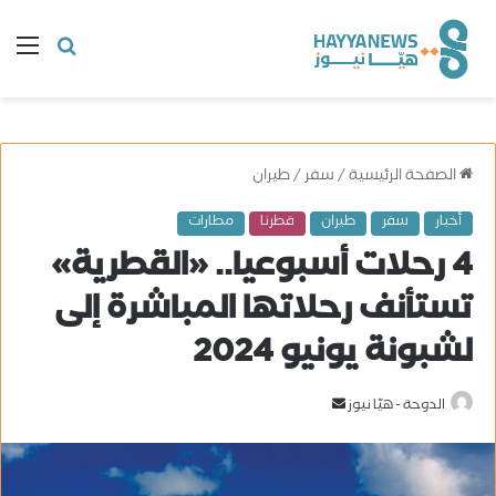
البحث
ال
عن
الصفحة الرئيسية
/
سفر
/
طيران
أخبار
سفر
طيران
قطرنا
مطارات
4 رحلات أسبوعيا.. «القطرية»
تستأنف رحلاتها المباشرة إلى
لشبونة يونيو 2024
الدوحة - هيّا نيوز
أ
ر
س
ل