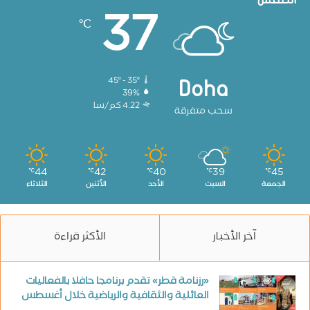
37
℃
45º - 35º
Doha
39%
4.22 كم/سا
سحب متفرقة
44
42
40
39
45
℃
℃
℃
℃
℃
الجمعة
السبت
الأحد
الأثنين
الثلاثاء
آخر الأخبار
الأكثر قراءة
«رزنامة قطر» تقدم برنامجا حافلا بالفعاليات
العائلية والثقافية والرياضية خلال أغسطس