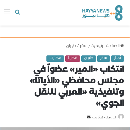
البحث
ال
عن
الصفحة الرئيسية
/
سفر
/
طيران
أخبار
سفر
طيران
قطرنا
مطارات
انتخاب «المير» عضواً في
مجلس محافظي «الأياتا»
وتنفيذية «العربي للنقل
الجوي»
الدوحة - هيّا نيوز
أ
ر