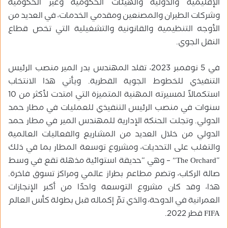
الإقليمية والدولية والهيئات الحكومية وغير الحكومية
وشركات الطيران والمصنعين ومقدمي الخدمات، في العديد من
الأوجه التنظيمية والقانونية والتشغيلية التي تخص قطاع
النقل الجوي.
في 5 نوفمبر 2023، تقلد المهندس بدر المير منصب الرئيس
التنفيذي للخطوط الجوية القطرية. ويأتي هذا الانتخاب
استكمالاً لمسيرته المهنية المتميزة التي امتدت لأكثر من 10
سنوات في منصب الرئيس التنفيذي للعمليات في مطار حمد
الدولي. وتجلت الحنكة الإدارية للمهندس المير في مطار حمد
الدولي من خلال العديد من المشاريع والفعاليات العالمية
والتغلب على التحديات، ومشروع توسعة المطار بما في ذلك
“The Orchard” – وهي “حديقة استوائية مذهلة تقع في وسط
صالة الركاب، وتضم مطاعم بطراز عالمي ومراكز تسوق فاخرة.
هذا، وقد كان مشروع التوسعة واحدًا من أكبر الإنجازات
العمرانية في الدوحة، والذي تمّ إكماله قبل بطولة كأس العالم
FIFA قطر 2022.