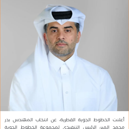
س
ل
ب
ر
ي
د
ا
إ
ل
ك
ت
ر
و
ن
ي
ا
أعلنت الخطوط الجوية القطرية، عن انتخاب المهندس بدر
محمد المير، الرئيس التنفيذي لمجموعة الخطوط الجوية