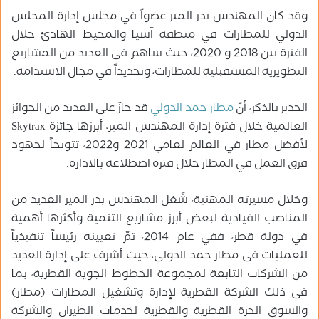
وقد كان المهندس بدر المير عضواً في مجلس إدارة المجلس
الدولي للمطارات في منطقة آسيا والمحيط الهادئ خلال
الفترة بين 2018 و 2020، حيث ساهم في العديد من المشاريع
التطويرية المستقبلية للمطارات، وتحديداً في مجال الاستدامة.
الجدير بالذكر، أنّ
مطار حمد الدولي
قد حازَ على العديد من الجوائز
العالمية خلال فترة إدارة المهندس المير، أبرزها جائزة Skytrax
لأفضل مطار في العالم لعامي 2021 و2022، تتويجاً لجهود
فرق العمل في المطار خلال فترة اضطلاعه بالادارة.
وخلال مسيرته المهنية، شَغل المهندس بدر المير العديد من
المناصب القيادية لبعض أبرز مشاريع التنمية وأكثرها أهمية
في دولة قطر، ففي عام 2014، تمّ تعيينه رئيساً تنفيذياً
للعمليات في مطار حمد الدولي، حيث أشرف على إدارة العديد
من الشركات التابعة لمجموعة الخطوط الجوية القطرية، بما
في ذلك الشركة القطرية لإدارة وتشغيل المطارات (مطار)
والسوق الحرة القطرية والقطرية لخدمات الطيران والشركة