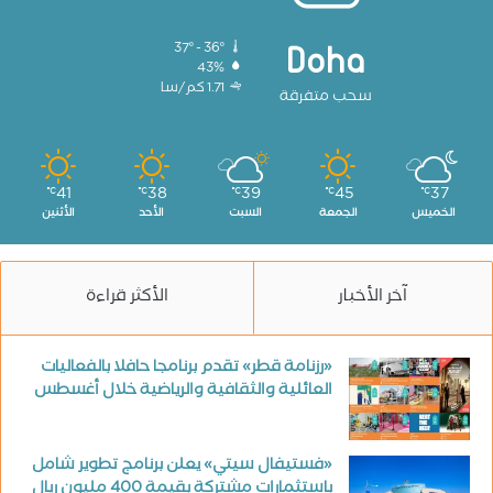
37º - 36º
Doha
43%
1.71 كم/سا
سحب متفرقة
41
38
39
45
37
℃
℃
℃
℃
℃
الخميس
الجمعة
السبت
الأحد
الأثنين
آخر الأخبار
الأكثر قراءة
«رزنامة قطر» تقدم برنامجا حافلا بالفعاليات
العائلية والثقافية والرياضية خلال أغسطس
«فستيفال سيتي» يعلن برنامج تطوير شامل
باستثمارات مشتركة بقيمة 400 مليون ريال