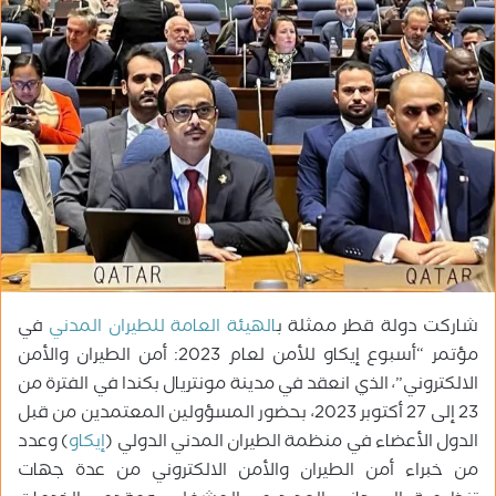
ر
ي
د
ا
إ
ل
ك
ت
ر
و
ن
ي
ا
شاركت دولة قطر ممثلة ب
الهيئة العامة للطيران المدني
في
مؤتمر “أسبوع إيكاو للأمن لعام 2023: أمن الطيران والأمن
الالكتروني”، الذي انعقد في مدينة مونتريال بكندا في الفترة من
23 إلى 27 أكتوبر 2023، بحضور المسؤولين المعتمدين من قبل
الدول الأعضاء في منظمة الطيران المدني الدولي (
إيكاو
) وعدد
من خبراء أمن الطيران والأمن الالكتروني من عدة جهات