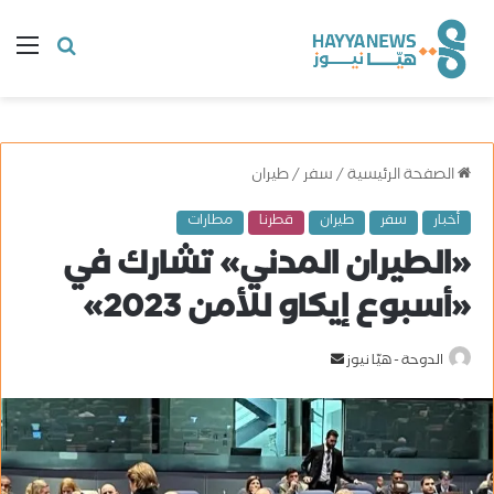
البحث
ال
عن
الصفحة الرئيسية
/
سفر
/
طيران
أخبار
سفر
طيران
قطرنا
مطارات
«الطيران المدني» تشارك في
«أسبوع إيكاو للأمن 2023»
الدوحة - هيّا نيوز
أ
ر
س
ل
ب