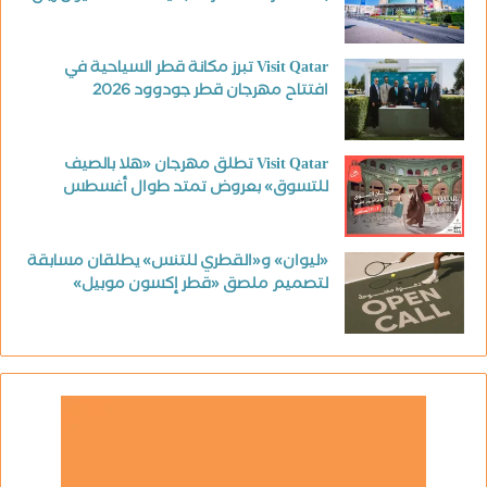
Visit Qatar تبرز مكانة قطر السياحية في
افتتاح مهرجان قطر جودوود 2026
Visit Qatar تطلق مهرجان «هلا بالصيف
للتسوق» بعروض تمتد طوال أغسطس
«ليوان» و«القطري للتنس» يطلقان مسابقة
لتصميم ملصق «قطر إكسون موبيل»