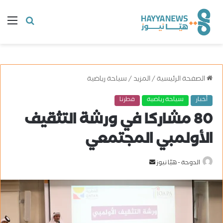
البحث
ال
عن
الصفحة الرئيسية
/
المزيد
/
سياحة رياضية
أخبار
سياحة رياضية
قطرنا
80 مشاركا في ورشة التثقيف
الأولمبي المجتمعي
الدوحة - هيّا نيوز
أ
ر
س
ل
ب