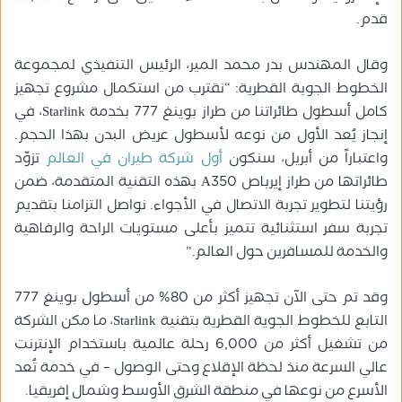
قدم.
وقال المهندس بدر محمد المير، الرئيس التنفيذي لمجموعة
الخطوط الجوية القطرية: “نقترب من استكمال مشروع تجهيز
كامل أسطول طائراتنا من طراز بوينغ 777 بخدمة Starlink، في
إنجاز يُعد الأول من نوعه لأسطول عريض البدن بهذا الحجم.
واعتباراً من أبريل، سنكون
أول شركة طيران في العالم
تزوّد
طائراتها من طراز إيرباص A350 بهذه التقنية المتقدمة، ضمن
رؤيتنا لتطوير تجربة الاتصال في الأجواء. نواصل التزامنا بتقديم
تجربة سفر استثنائية تتميز بأعلى مستويات الراحة والرفاهية
والخدمة للمسافرين حول العالم.”
وقد تم حتى الآن تجهيز أكثر من 80% من أسطول بوينغ 777
التابع للخطوط الجوية القطرية بتقنية Starlink، ما مكن الشركة
من تشغيل أكثر من 6,000 رحلة عالمية باستخدام الإنترنت
عالي السرعة منذ لحظة الإقلاع وحتى الوصول – في خدمة تُعد
الأسرع من نوعها في منطقة الشرق الأوسط وشمال إفريقيا.