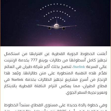
ب
ر
ي
د
ا
إ
ل
ك
ت
أعلنت الخطوط الجوية القطرية عن اقترابها من استكمال
ر
تجهيز كامل أسطولها من طائرات بوينغ 777 بخدمة الإنترنت
و
عالي السرعة
Starlink
، لتصبح بذلك أكبر شركة طيران في العالم
ن
تقدّم هذه التقنية المتطورة على متن طائراتها. ويُعد هذا
ي
الإنجاز من أسرع مشاريع تجهيز الطائرات بخدمة Starlink في
ا
قطاع الطيران، مما يعكس التزام الناقلة القطرية بالابتكار
وتعزيز تجربة السفر الجوي.
وفي خطوة رائدة جديدة على مستوى القطاع، ستبدأ الخطوط