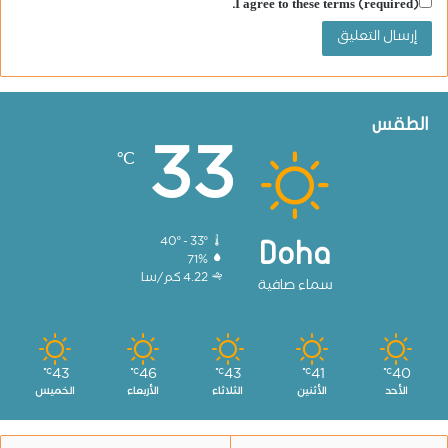
I agree to these terms (required).
الطقس
33
℃
40º - 33º
Doha
71%
4.22 كم/سا
سماء صافية
43
46
43
41
40
℃
℃
℃
℃
℃
الأحد
الأثنين
الثلاثاء
الأربعاء
الخميس