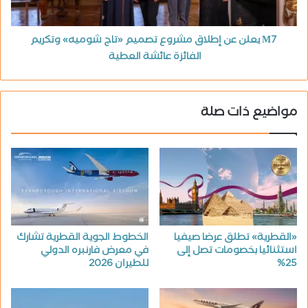
M7 يعلن عن إطلاق مشروع تصميم «تاج شوميه» وتكريم
الفائزة عائشة العطية
مواضيع ذات صلة
«القطرية» تطلق عرضا صيفيا
الخطوط الجوية القطرية تشارك
استثنائيا بخصومات تصل إلى
في معرض فارنبره الدولي
25%
للطيران 2026