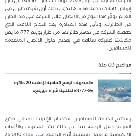
الجوية القطرية في أبريل 2025 بتزويد أسطول طائراتها من طراز
إيرباص A350 بخدمة Starlink، لتكون بذلك أول شركة طيران في
العالم توفّر هذا النوع من الاتصال عالي السرعة على هذا الطراز
من الطائرات. وتأتي هذه المبادرة بعد النجاح اللافت الذي
حققته الشركة في تجهيز طائراتها من طراز بوينغ 777، ما يعزز
مكانتها كشركة سبّاقة في تقديم حلول الاتصال المتقدمة
للمسافرين.
مواضيع ذات صلة
«القطرية» توقع اتفاقية لإضافة 20 طائرة
«B777-9» لطلبية شراء «بوينغ»
وستتيح الخدمة للمسافرين استخدام الإنترنت المجاني فائق
السرعة خلال الرحلة، بما في ذلك بث المحتوى، والألعاب
الإلكترونية، والعمل بسلاسة أثناء التحليق على ارتفاع 35,000