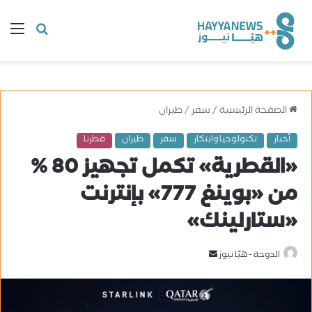
البحث
ال
عن
الصفحة الرئيسية
/
سفر
/
طيران
أخبار
تكنولوجيا وابتكار
سفر
طيران
قطرنا
«القطرية» تكمل تجهيز 80 %
من «بوينغ 777» بإنترنت
«ستارلينك»
الدوحة - هيّا نيوز
أ
ر
س
ل