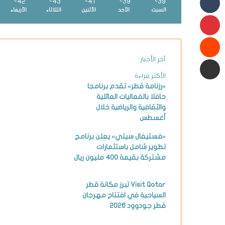
42
43
41
39
39
℃
℃
℃
℃
℃
السبت
الأحد
الأثنين
الثلاثاء
الأربعاء
بينتيريست
شارك عبر البريد الإلكتروني
آخر الأخبار
الأكثر قراءة
«رزنامة قطر» تقدم برنامجا
حافلا بالفعاليات العائلية
والثقافية والرياضية خلال
أغسطس
«فستيفال سيتي» يعلن برنامج
تطوير شامل باستثمارات
مشتركة بقيمة 400 مليون ريال
Visit Qatar تبرز مكانة قطر
السياحية في افتتاح مهرجان
قطر جودوود 2026