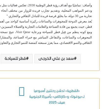
وأضاف: تماشيًا مع أهداف رؤية قطر
تجارية من 30 دولة، ما يخلق فرصة فريدة للتبادل الثقافي والتجاري.”
يُعد معرض الدوحة للمجوهرات والساعات ركيزة أساسية كواحد من أهم الفع
قطر، حيث يجمع بين قادة الصناعة والعلامات التجارية والعملاء المميزين 
ومع كونه ينظم من قِب
المجوهرات والساعات، والتفاعل المباشر مع خبراء الصناعة، والمشار
الثقافي والنمو الاقتصادي، مما يعزز سمعته كمنصة للنمو التجاري والتعاون ا
سعد بن علي الخرجى
قطر للسياحة
«القطرية» تدشن رحلتين أسبوعيا
لـ«بوغوتا» و«كاراكاس» بأميركا الجنوبية
صيف 2025