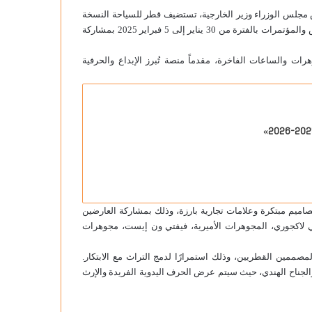
 مجلس الوزراء وزير الخارجية، تستضيف قطر للسياحة النسخة
، بمركز الدوحة للمعارض والمؤتمرات بالفترة من 30 يناير إلى 5 فبراير 2025 بمشاركة
مجوهرات والساعات الفاخرة، مقدماً منصة تُبرز الإبداع والحرفية
ميم مبتكرة وعلامات تجارية بارزة، وذلك بمشاركة العارضين
ي لاكجوري، المجوهرات الأميرية، فيفتي ون إيست، مجوهرات
صممين القطريين، وذلك استمرارًا لدمج التراث مع الابتكار.
 والجناح الهندي، حيث سيتم عرض الحرف اليدوية الفريدة والإرث