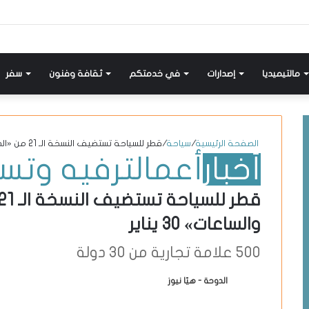
إضافة
مواضيع
تسجيل
X-
انستقرام
يوتيوب
فيسبوك
عمود
مشابهة
دخول
twitter
جانبي
مالتيميديا
إصدارات
في خدمتكم
ثقافة وفنون
سفر
الصفحة الرئيسية
/
سياحة
/
قطر للسياحة تستضيف النسخة الـ 21 من «الدوحة للمجوهرات والساعات» 30 يناير
أخبار
أعمال
ترفيه وتس
والساعات» 30 يناير
500 علامة تجارية من 30 دولة
الدوحة - هيّا نيوز
أ
ر