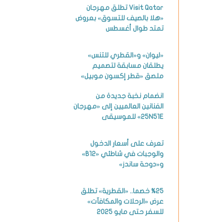
Visit Qatar تطلق مهرجان
«هلا بالصيف للتسوق» بعروض
تمتد طوال أغسطس
«ليوان» و«القطري للتنس»
يطلقان مسابقة لتصميم
ملصق «قطر إكسون موبيل»
انضمام نخبة جديدة من
الفنانين العالميين إلى «مهرجان
25N51E» للموسيقى
تعرف على أسعار الدخول
والوجبات في شاطئي «B12»
و«دوحة ساندز»
%25 خصما.. «القطرية» تطلق
عرض «الرحلات والمكافآت»
للسفر حتى مايو 2025