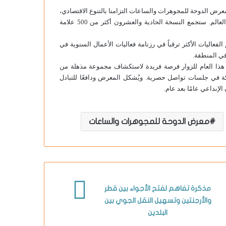
 الوطنية 2030، تعكس فعاليات مثل معرض الدوحة للمجوهرات والساعات التزامنا بالتنوع الاقتصادي،
ودعم المواهب المحلية، وتقديم تجارب فريدة للزوار من مختلف أنحاء العالم. ستجمع النسخة الحادية والعشرون أكثر من 500 علامة
اليات الأكثر ترقباً في رزنامة فعاليات الأعمال السنوية في
في المنطقة.
ل قطر للسياحة وبرعاية Visit Qatar، تتيح نسخة هذا العام للزوار فرصة فريدة لاستكشاف مجموعة مذهلة من
كة في جلسات تواصل حصرية. ويُشكل المعرض ودافعًا للتبادل
لإبداعي عامًا بعد عام.
معرض الدوحة للمجوهرات والساعات
مذكرة تفاهم لفتح الأجواء بين قطر
والأرجنتين وتسهيل النقل الجوي بين
البلدين