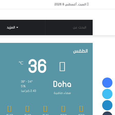
السبت, أغسطس 8 2026
البحث
المزيد
عن
الطقس
36
℃
فيسبوك
39º - 34º
Doha
51%
تويتر
2.43 كم/سا
سماء صافية
لينكدإن