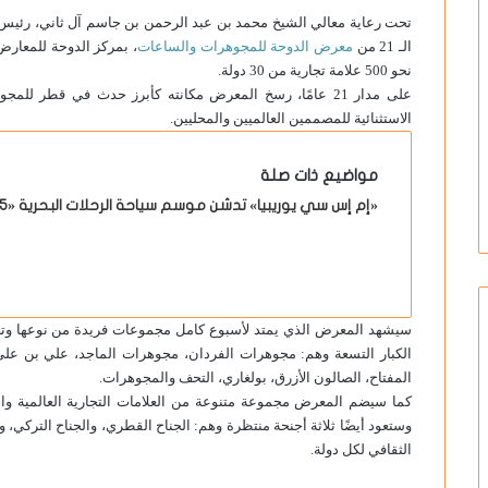
تحت رعاية معالي الشيخ محمد بن عبد الرحمن بن جاسم آل ثاني، رئيس
الـ 21 من
معرض الدوحة للمجوهرات والساعات
نحو 500 علامة تجارية من 30 دولة.
على مدار 21 عامًا، رسخ المعرض مكانته كأبرز حدث في قطر لل
الاستثنائية للمصممين العالميين والمحليين.
مواضيع ذات صلة
«إم إس سي يوريبيا» تدشن موسم سياحة الرحلات البحرية «2025-2026»
سيشهد المعرض الذي يمتد لأسبوع كامل مجموعات فريدة من نوعها وتصا
الكبار التسعة وهم: مجوهرات الفردان، مجوهرات الماجد، علي بن عل
المفتاح، الصالون الأزرق، بولغاري، التحف والمجوهرات.
كما سيضم المعرض مجموعة متنوعة من العلامات التجارية العالمية والم
وستعود أيضًا ثلاثة أجنحة منتظرة وهم: الجناح القطري، والجناح التركي،
الثقافي لكل دولة.