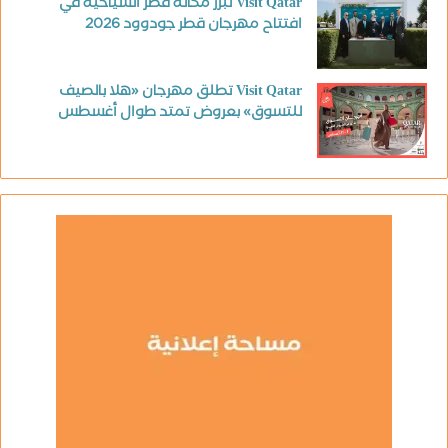
Visit Qatar تبرز مكانة قطر السياحية في
افتتاح مهرجان قطر جودوود 2026
Visit Qatar تطلق مهرجان «هلا بالصيف
للتسوق» بعروض تمتد طوال أغسطس