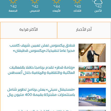
42
42
44
43
42
℃
℃
℃
℃
℃
الأثنين
الثلاثاء
الأربعاء
الخميس
الجمعة
آخر الأخبار
الأكثر قراءة
فنادق ريكسوس تعلن تعيين شريف كاسب
مديرا عاما تنفيذيا لـ«ريكسوس قطيفان»
«رزنامة قطر» تقدم برنامجا حافلا بالفعاليات
العائلية والثقافية والرياضية خلال أغسطس
«فستيفال سيتي» يعلن برنامج تطوير شامل
باستثمارات مشتركة بقيمة 400 مليون ريال