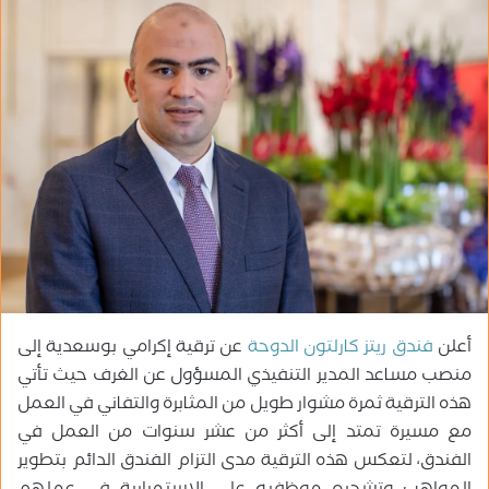
ب
ر
ي
د
ا
إ
ل
ك
ت
ر
و
ن
ي
أعلن
فندق ريتز كارلتون الدوحة
عن ترقية إكرامي بوسعدية إلى
ا
منصب مساعد المدير التنفيذي المسؤول عن الغرف حيث تأتي
هذه الترقية ثمرة مشوار طويل من المثابرة والتفاني في العمل
مع مسيرة تمتد إلى أكثر من عشر سنوات من العمل في
الفندق، لتعكس هذه الترقية مدى التزام الفندق الدائم بتطوير