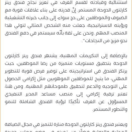
استثنائية وقيادته لقسم الغرف في تعزيز نجاح فندق ريتز
كارلتون الدوحة المستمر. إنَّ قدرته على بناء علاقات قوية مع
الضيوف والموظفين على حدٍ سواء، إلى جانب خبرته التشغيلية
ورؤيته الاستراتيجية، جعلت منه الشخص المثالي لتولي هذا
المنصب المهم. ونحن على ثقة بأنّه سيستمر في دفع الفندق
نحو مزيدٍ من النجاحات”.
بالإضافة إلى التكريمات المهنية، يشتهر فندق ريتز كارلتون
الدوحة بتحقيق مستويات متميزة من رضا الموظفين، حيث
يرتكز الفندق في استراتيجيته على توفير فرص قوية للتطوير
المهني، ما يتيح للموظفين الموهوبين مثل إكرامي الحصول
على التوجيه والدعم لتحقيق طموحاتهم المهنية. ومن هنا،
تعتبر ترقية إكرامي إلى منصب مساعد المدير التنفيذي
المسؤول عن الغرف تأكيدًا لرؤية الفندق الشاملة للنمو
والتطور المستمر.
ويعتبر فندق ريتز كارلتون الدوحة منارة للتميز في مجال الضيافة