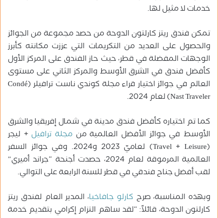
خدمات لا مثيل لها.
تمكن فندق ريتز كارلتون الدوحة من حصد مجموعة من الجوائز
والحصول على العديد من التكريمات التي عززت مكانته كأبرز
الوجهات المفضلة في قطر، حيث حاز الفندق على المركز الأول
كأفضل فندق في الشرق الأوسط والمركز الثاني على مستوى
العالم في جوائز اختيار قراء مجلة كوندي ناست ترافيلر (Condé
Nast Traveler) لعام 2024.
كما تم اختياره كأفضل فندق مدينة في شمال إفريقيا والشرق
الأوسط في جوائز الأفضل العالمية من
مجلة ترافيل
+ ليجر
(Travel + Leisure) لعاميّ 2023 و2024. وفي جوائز السفر
العالمية المرموقة لعام 2024، حصدت أجنحة “جراند أميري”
لقب أفضل جناح فندقي في قطر للسنة الرابعة على التوالي.
وبهذه المناسبة، صرح
كارلو جافاخيا
، المدير العام لفندق ريتز
كارلتون الدوحة، قائلاً: “لقد ساهم التزام إكرامي بتقديم خدمة