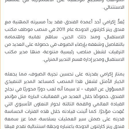
المواهب وتشجيع موظفيه على الاستمرارية في عملهم
الاستثنائي.
يُعدُّ إكرامي أحد أعمدة الفندق، فقد بدأ مسيرته المهنية مع
فندق ريتز كارلتون الدوحة عام 2011 في منصب موظف مكتب
الاستقبال، ومنذ ذلك الحين، ساهم تفانيه واهتمامه
بالتفاصيل وشغفه بإرضاء الضيوف في حصوله على العديد من
الترقيات لشغل مناصب رئيسية متنوعة، منها مدير مكتب
الاستقبال ومدير إدارة قسم التدبير المنزلي.
يمتاز إكرامي بقدرته على تحسين تجربة الضيوف، مما يجعله
الخيار الأمثل لشغل هذا المنصب كمساعد المدير التنفيذي
المسؤول عن الغرف – لا سيما أنه لعب دورًا محوريًا في نجاح
الفندق، خصوصًا خلال العديد من الفعاليات البارزة مثل مؤتمر
القيادة العالمي والقمة الثالثة لحوار التعاون الآسيوي التي
عُقِدت مؤخرًا. كما أثبتت قيادته خلال هذه الفترات الحساسة
قدرته على ضمان سير العمليات بسلاسة، مما عزز سمعة
فندق ريتز كارلتون الدوحة باعتباره وجهة استثنائية تقدم فيها