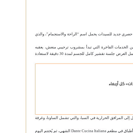
ري جديد للسيدات يحمل اسم “الراحة والاستجمام”، والذي
من الخدمات الفاخرة التي تبدأ بمشروب ترحيبي منعش، يعقبه
جلسة تدليك لمدة 60 دقيقة تمنح الضيوف شعورًا بالراحة التامة. كما يشمل العرض جلسة تقشير كامل للجسم لمدة 30 دقيقة لاستعادة
ل إلى المرافق الحرارية في السبا، والتي تشمل الساونا، وغرفة
ويمكن للضيوف التمتع بتجربة طهي راقية مع قائمة طعام مكونة من ثلاثة أطباق في مطعم Dante Cucina Italiana الشهي، ثم يُختتم اليوم