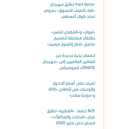
Visit Qatar تطلق مهرجان
«هلا بالصيف للتسوق» بعروض
تمتد طوال أغسطس
«ليوان» و«القطري للتنس»
يطلقان مسابقة لتصميم
ملصق «قطر إكسون موبيل»
انضمام نخبة جديدة من
الفنانين العالميين إلى «مهرجان
25N51E» للموسيقى
تعرف على أسعار الدخول
والوجبات في شاطئي «B12»
و«دوحة ساندز»
%25 خصما.. «القطرية» تطلق
عرض «الرحلات والمكافآت»
للسفر حتى مايو 2025