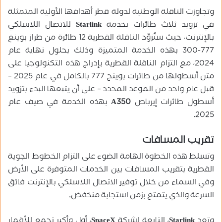
وتجاوزت الناقلة الوطنية لدولة قطر أهدافها الأولية المتمثلة
في تزويد ثلاث طائرات بخدمة
Starlink
للاتصال اللاسلكي
بالإنترنت، حيث ستُزوّد الناقلة القطرية 12 طائرة من طراز بوينغ
777-300 بهذه الخدمة المتميزة وذلك بحلول نهاية عام
2024، مع التزام الناقلة القطرية بإدراج هذه التكنولوجيا على
متن أسطولها من طائرات بوينج 777 بالكامل في عام 2025 –
قبل عام واحد من الموعد المحدد – على أن يتبعها البدء بتزويد
أسطول طائرات إيرباص
A350
بهذه الخدمة في صيف عام
.
2025
تقريب المسافات
وتسلط هذه الخطوة الهامة الضوء على التزام الخطوط الجوية
القطرية بتقريب المسافات بين الخدمات المتوفرة على الأرض
وفي السماء من خلال توفير الاتصال اللاسلكي بالإنترنت فائق
السرعة والذي يتمتع بزمن استجابة منخفض
.
وتعد
Starlink
، التابعة لشركة
SpaceX
، أول وأكبر تجمع للأقمار