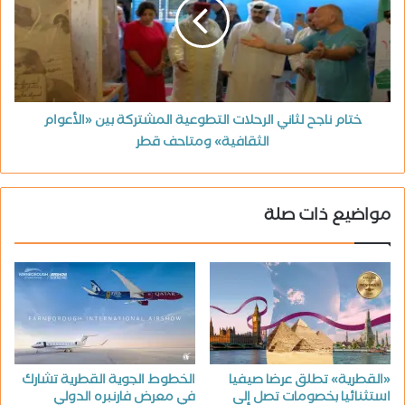
ختام ناجح لثاني الرحلات التطوعية المشتركة بين «الأعوام
الثقافية» ومتاحف قطر
مواضيع ذات صلة
«القطرية» تطلق عرضا صيفيا
الخطوط الجوية القطرية تشارك
استثنائيا بخصومات تصل إلى
في معرض فارنبره الدولي