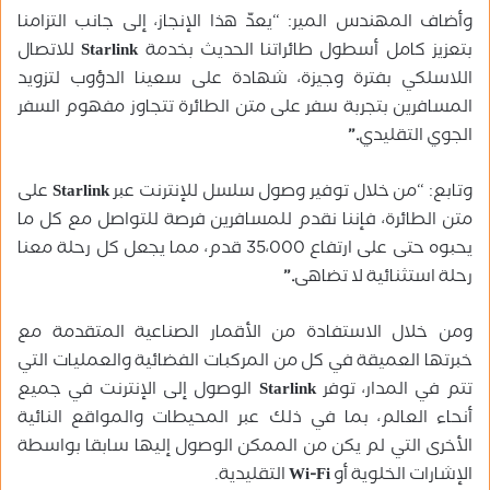
وأضاف المهندس المير: “يعدّ هذا الإنجاز، إلى جانب التزامنا
بتعزيز كامل أسطول طائراتنا الحديث بخدمة
Starlink
للاتصال
اللاسلكي بفترة وجيزة، شهادة على سعينا الدؤوب لتزويد
المسافرين بتجربة سفر على متن الطائرة تتجاوز مفهوم السفر
الجوي التقليدي
.”
وتابع: “من خلال توفير وصول سلسل للإنترنت عبر
Starlink
على
متن الطائرة، فإننا نقدم للمسافرين فرصة للتواصل مع كل ما
يحبوه حتى على ارتفاع 35،000 قدم، مما يجعل كل رحلة معنا
رحلة استثنائية لا تضاهى
.”
ومن خلال الاستفادة من الأقمار الصناعية المتقدمة مع
خبرتها العميقة في كل من المركبات الفضائية والعمليات التي
تتم في المدار، توفر
Starlink
الوصول إلى الإنترنت في جميع
أنحاء العالم، بما في ذلك عبر المحيطات والمواقع النائية
الأخرى التي لم يكن من الممكن الوصول إليها سابقا بواسطة
الإشارات الخلوية أو
Wi-Fi
التقليدية.