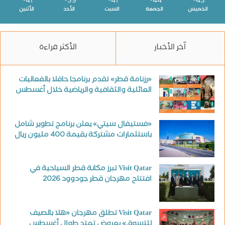
41
39
41
44
43
الخميس
الجمعة
السبت
الأحد
الأثنين
آخر الأخبار
الأكثر قراءة
«رزنامة قطر» تقدم برنامجا حافلا بالفعاليات
العائلية والثقافية والرياضية خلال أغسطس
«فستيفال سيتي» يعلن برنامج تطوير شامل
باستثمارات مشتركة بقيمة 400 مليون ريال
Visit Qatar تبرز مكانة قطر السياحية في
افتتاح مهرجان قطر جودوود 2026
Visit Qatar تطلق مهرجان «هلا بالصيف
للتسوق» بعروض تمتد طوال أغسطس