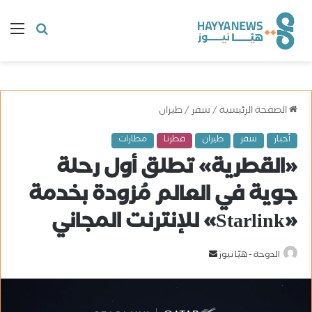
البحث
ال
عن
الصفحة الرئيسية
/
سفر
/
طيران
أخبار
سفر
طيران
قطرنا
مطارات
«القطرية» تطلق أول رحلة
جوية في العالم مُزودة بخدمة
«Starlink» للإنترنت المجاني
الدوحة - هيّا نيوز
أ
ر
س
ل