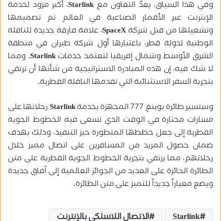
وفي هذا السياق، يعدّ التعاون مع
Starlink
، أكبر مزود لخدمة
الإنترنت عبر الأقمار الصناعية في العالم تم تصميمها
وتشغيلها من قبل شركة
SpaceX
، علامة فارقة جديدة للناقلة
الوطنية لدولة قطر، باعتبارها أول شركة طيران في منطقة
الشرق الأوسط وشمال إفريقيا لتعتمد خدمات
Starlink.
ومما
لا شك فيه، إن هذه المبادرة الاستراتيجية من شأنها أن ترتقي
بتجربة السفر الاستثنائية التي تقدمها الناقلة القطرية
.
وستسير طائرة بوينغ 777 المجهزة بخدمة
Starlink
رحلاتها على
مسارات مختارة في الوقت الذي تسعى فيه الخطوط الجوية
القطرية إلى جعل خططها المتطورة حيز التنفيذ، وذلك بهدف
ضمان حصول المزيد من المسافرين على اتصال مميز خلال
رحلاتهم، مما يرتقي بتجربة الخطوط الجوية القطرية على متن
الطائرة الحائزة على العديد من الجوائز العالمية إلى آفاق جديدة
ويضع معياراً جديداً للتميز على متن الطائرة
.
Starlink
الاتصال اللاسلكي بالإنترنت