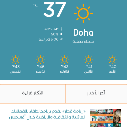
37
℃
40º - 34º
Doha
50%
5.06 كم/سا
سماء صافية
43
46
43
41
40
℃
℃
℃
℃
℃
الأحد
الأثنين
الثلاثاء
الأربعاء
الخميس
آخر الأخبار
الأكثر قراءة
«رزنامة قطر» تقدم برنامجا حافلا بالفعاليات
العائلية والثقافية والرياضية خلال أغسطس