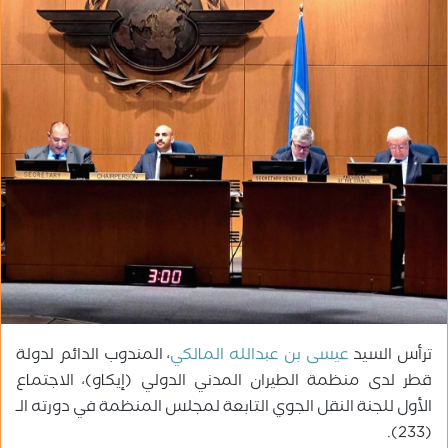
ب
ر
ي
د
ا
إ
ل
ك
ت
ر
و
ن
ي
ا
ترأس السيد
عيسى بن عبدالله المالكي
، المندوب الدائم لدولة
قطر لدى منظمة الطيران المدني الدولي (إيكاو)، الاجتماع
الأول للجنة النقل الجوي التابعة لمجلس المنظمة في دورته الـ
(233).