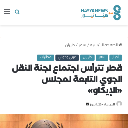
البحث
ال
عن
الصفحة الرئيسية
/
سفر
/
طيران
أخبار
سفر
طيران
عربي ودولي
مطارات
قطر تترأس اجتماع لجنة النقل
الجوي التابعة لمجلس
«الإيكاو»
الدوحة - هيّا نيوز
أ
ر
س
ل