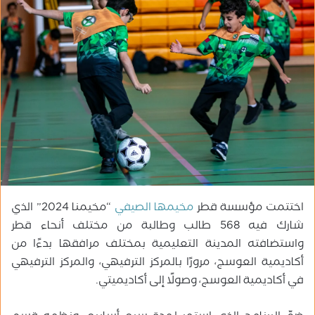
ر
ي
د
ا
إ
ل
ك
ت
ر
و
ن
ي
ا
اختتمت مؤسسة قطر
مخيمها الصيفي
“مخيمنا 2024” الذي
شارك فيه 568 طالب وطالبة من مختلف أنحاء قطر
واستضافته المدينة التعليمية بمختلف مرافقها بدءًا من
أكاديمية العوسج، مرورًا بالمركز الترفيهي، والمركز الترفيهي
في أكاديمية العوسج، وصولًا إلى أكاديميتي.