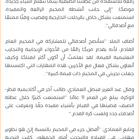
رائعة للاستفادة من عطلتنا الصيفية بينما نتعلم أشياء جديدة،
موضحًا: “إلى جانب أنشطة المخيم الرائعة والمفيدة،
استمتعت بشكل خاص بالرحلات الخارجية وقضيت وقتًا ممتعًا
مع أصدقائي”.
أضاف الملا: “سأنصح أصدقائي للمشاركة في المخيم العام
القادم، لأنه يقدم مزيجًا رائعًا من الأجواء الإيجابية والتجارب
التعليمية القيمة. لقد تعلمتُ أن أكون أكثر انفتاحًا، وكيف
أتعاون بشكل فعال مع الآخرين، هذه المهارات التي اكتسبتها
جعلت تجربتي في المخيم ذات قيمة كبيرة”.
وقال عبد العزيز فيصل العمادي، طالب آخر في أكاديمية قطر-
الوكرة، يبلغ من العمر 11 عامًا: “استمتعت كثيرًا خلال عطلة
الصيف، قضيتها في القيام بأشياء مفيدة حقًا، وتعرفت على
أصدقاء جدد ولعبت كرة القدم.”
وتابع العمادي: “أفضل جزء في المخيم بالنسبة إليّ هو تطوير
مهارتي في القيادة والتحدث أمام الجمهور. كانت التجربة