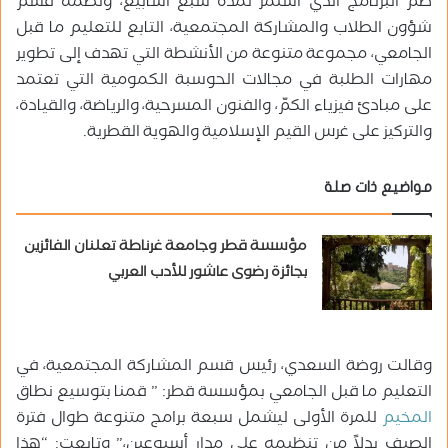
ضمّ البرنامج الذي استمر لمدة سبع أسابيع، ونظمه قسم
شؤون الطلاب والمشاركة المجتمعية، التابع للتعليم ما قبل
الجامعي، مجموعة متنوعة من الأنشطة التي تهدف إلى تطوير
مهارات الطلبة في مجالات الحوسبة الكمومية التي تعتمد
على مبادئ فيزياء الكمّ، والفنون المسرحية، والرياضة، والقيادة،
والتركيز على غرس القيم الإسلامية والهوية القطرية.
مواضيع ذات صلة
مؤسسة قطر وجامعة غرناطة تعلنان الفائزين
بجائزة رضوى عاشور للأدب العربي
وقالت روضة السعدي، رئيس قسم المشاركة المجتمعية، في
التعليم ما قبل الجامعي بمؤسسة قطر: ” قمنا بتوسيع نطاق
المخيم
للمرة الأولى ليشمل سبعة برامج متنوعة طوال فترة
الصيف بدلاً من تنظيمه على مدار أسبوعين،” وتابعت: “هذا