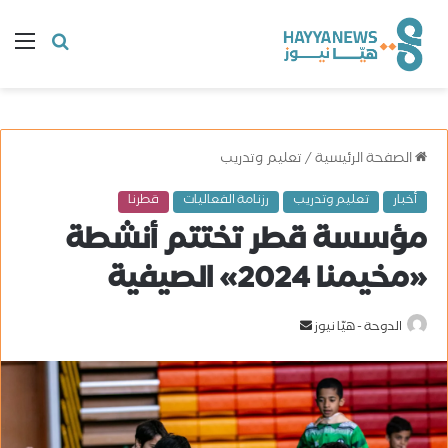
البحث
ال
عن
الصفحة الرئيسية
/
تعليم وتدريب
أخبار
تعليم وتدريب
رزنامة الفعاليات
قطرنا
مؤسسة قطر تختتم أنشطة
«مخيمنا 2024» الصيفية
الدوحة - هيّا نيوز
أ
ر
س
ل
ب