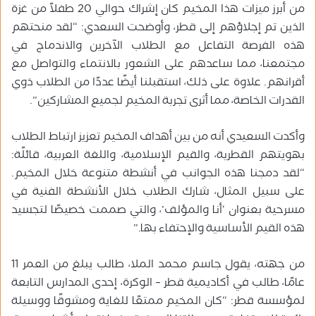
من أبرز ميزات هذا المخيم كان إشراك حوالي 20 طفلاً من غزة
الذين تم إجلاؤهم إلى قطر، وأوضحت السعدي: “لقد منحتهم
هذه الفرصة التفاعل مع الطلاب الآخرين والاندماج في
مجتمعنا، مما ساعدهم على الشعور بالانتماء والتواصل مع
أقرانهم. علاوة على ذلك، استقبلنا أيضًا عددًا من الطلاب ذوي
القدرات الخاصة، مما أثرى تجربة المخيم لجميع المشاركين”.
وأكدت السعيدي أنه من بين أهداف المخيم تعزيز ارتباط الطلاب
بهويتهم القطرية، والقيم الإسلامية، واللغة العربية، قائلًة:
“لقد دمجنا هذه الجوانب في أنشطة متنوعة خلال المخيم.
على سبيل المثال، شارك الطلاب خلال الأنشطة الفنية في
مسرحية بعنوان ‘أنا والمؤلف’، والتي صممت خصيصًا لتجسيد
هذه القيم الأساسية والإحتفاء بها.”
من جهته، يقول جاسم محمد الملا، طالب يبلغ من العمر 11
عامًا، طالب في أكاديمية قطر – الوكرة، إحدى المدارس التابعة
لمؤسسة قطر: “كان المخيم ممتعًا للغاية ومشوقًا ووسيلة