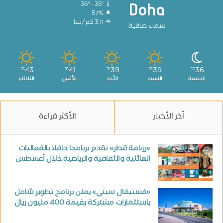
36º - 35º
Doha
57%
3.11 كم/سا
سماء صافية
43
41
39
39
36
℃
℃
℃
℃
℃
الجمعة
السبت
الأحد
الأثنين
الثلاثاء
آخر الأخبار
الأكثر قراءة
«رزنامة قطر» تقدم برنامجا حافلا بالفعاليات
العائلية والثقافية والرياضية خلال أغسطس
«فستيفال سيتي» يعلن برنامج تطوير شامل
باستثمارات مشتركة بقيمة 400 مليون ريال