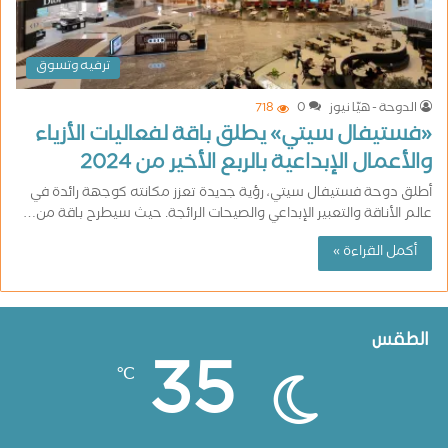
ترفيه وتسوق
الدوحة - هيّا نيوز
0
718
«فستيفال سيتي» يطلق باقة لفعاليات الأزياء
والأعمال الإبداعية بالربع الأخير من 2024
أطلق دوحة فستيفال سيتي، رؤية جديدة تعزز مكانته كوجهة رائدة في
عالم الأناقة والتعبير الإبداعي والصيحات الرائجة. حيث سيطرح باقة من…
أكمل القراءة »
الطقس
35
℃