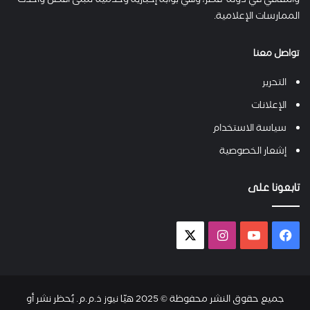
والثقافي في دولة قطر، وهي بوابة إخبارية وخدمية تتبنى أفضل وأحدث
الممارسات الإعلامية.
تواصل معنا
التحرير
الإعلانات
سياسة الاستخدام
إشعار الخصوصية
تابعونا على
فيسبوك
يوتيوب
انستقرام
X-
twitter
جميع حقوق النشر محفوظة © 2025 هيّا نيوز ذ.م.م. يُحظر نشر أو