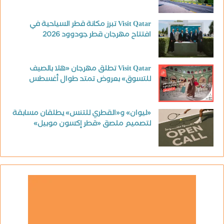
Visit Qatar تبرز مكانة قطر السياحية في
افتتاح مهرجان قطر جودوود 2026
Visit Qatar تطلق مهرجان «هلا بالصيف
للتسوق» بعروض تمتد طوال أغسطس
«ليوان» و«القطري للتنس» يطلقان مسابقة
لتصميم ملصق «قطر إكسون موبيل»