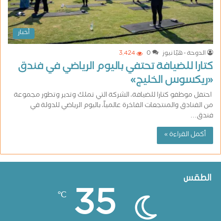
أخبار
الدوحة - هيّا نيوز
0
3٬424
كتارا للضيافة تحتفي باليوم الرياضي في فندق
«ريكسوس الخليج»
احتفل موظفو كتارا للضيافة، الشركة التي تملك وتدير وتطور مجموعة
من الفنادق والمنتجعات الفاخرة عالمياً، باليوم الرياضي للدولة في
فندق…
أكمل القراءة »
الطقس
35
℃