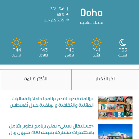
35º - 34º
Doha
58%
3.39 كم/سا
سماء صافية
44
43
40
41
35
℃
℃
℃
℃
℃
السبت
الأحد
الأثنين
الثلاثاء
الأربعاء
آخر الأخبار
الأكثر قراءة
«رزنامة قطر» تقدم برنامجا حافلا بالفعاليات
العائلية والثقافية والرياضية خلال أغسطس
«فستيفال سيتي» يعلن برنامج تطوير شامل
باستثمارات مشتركة بقيمة 400 مليون ريال