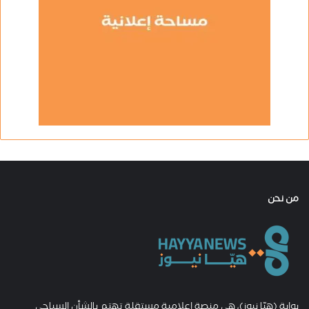
من نحن
بوابة (هيّا نيوز)، هي منصة إعلامية مستقلة تهتم بالشأن السياحي