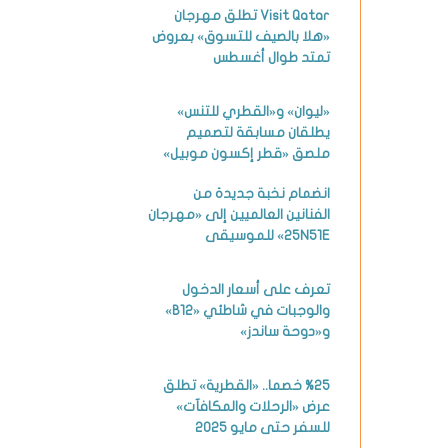
Visit Qatar تطلق مهرجان
«هلا بالصيف للتسوق» بعروض
تمتد طوال أغسطس
«ليوان» و«القطري للتنس»
يطلقان مسابقة لتصميم
ملصق «قطر إكسون موبيل»
انضمام نخبة جديدة من
الفنانين العالميين إلى «مهرجان
25N51E» للموسيقى
تعرف على أسعار الدخول
والوجبات في شاطئي «B12»
و«دوحة ساندز»
%25 خصما.. «القطرية» تطلق
عرض «الرحلات والمكافآت»
للسفر حتى مايو 2025