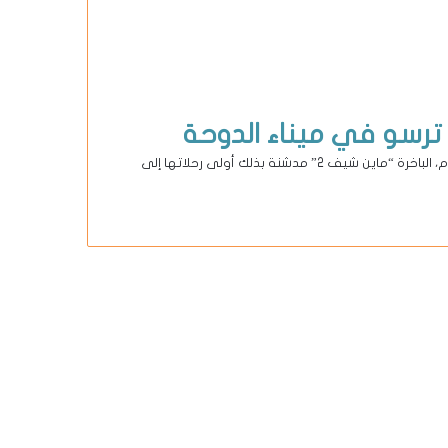
رست بمحطة السفن السياحية (الترمنل) في ميناء الدوحة القديم، اليوم، الباخرة “ماين شيف 2” مدشنة بذلك أولى رحلاتها إلى