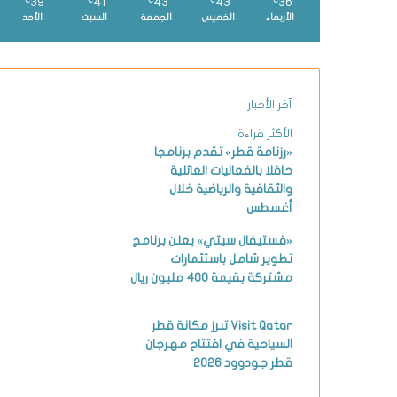
39
41
43
43
36
℃
℃
℃
℃
℃
الأربعاء
الخميس
الجمعة
السبت
الأحد
آخر الأخبار
الأكثر قراءة
«رزنامة قطر» تقدم برنامجا
حافلا بالفعاليات العائلية
والثقافية والرياضية خلال
أغسطس
«فستيفال سيتي» يعلن برنامج
تطوير شامل باستثمارات
مشتركة بقيمة 400 مليون ريال
Visit Qatar تبرز مكانة قطر
السياحية في افتتاح مهرجان
قطر جودوود 2026