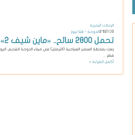
الرحلات البحرية
0
2٬621
الدوحة - هيّا نيوز
تحمل 2800 سائح.. «ماين شيف 2» ترسو في ميناء الدوحة
قطر…
أكمل القراءة »