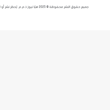
جميع حقوق النشر محفوظة © 2025 هيّا نيوز ذ.م.م. يُحظر نشر أو اقتباس أي مادة دون إذن مسبق.
فيسبوك
يوتيوب
انستقرام
زر
X-
الذهاب
twitter
إلى
الأعلى