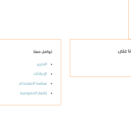
نا على
تواصل معنا
X-
يوتيوب
انستقرام
فيسبوك
التحرير
twitter
الإعلانات
سياسة الاستخدام
إشعار الخصوصية