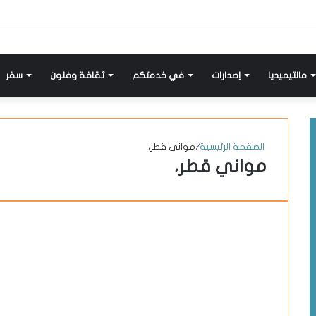
إضافة
مواضيع
تسجيل
X-
انستقرام
يوتيوب
فيسبوك
عمود
مشابهة
دخول
twitter
جانبي
مالتيميديا
إصدارات
في خدمتكم
ثقافة وفنون
سفر
الصفحة الرئيسية
/
مواني قطر،
مواني قطر،