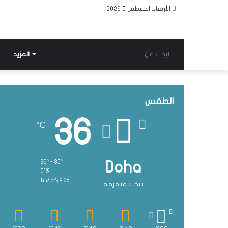
الأربعاء, أغسطس 5 2026
البحث
المزيد
عن
الطقس
36
℃
36º - 35º
Doha
51%
2.85 كم/سا
سحب متفرقة