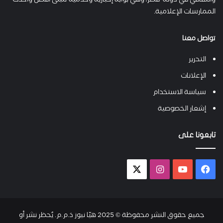
والثقافي في دولة قطر، وهي بوابة إخبارية وخدمية تتبنى أفضل وأحدث
الممارسات الإعلامية.
تواصل معنا
التحرير
الإعلانات
سياسة الاستخدام
إشعار الخصوصية
تابعونا على
فيسبوك
يوتيوب
انستقرام
X-
twitter
جميع حقوق النشر محفوظة © 2025 هيّا نيوز ذ.م.م. يُحظر نشر أو