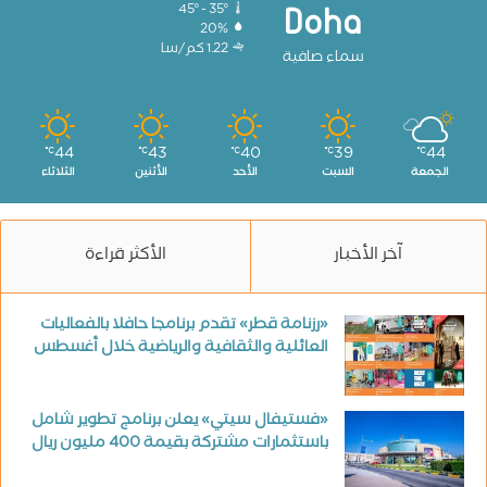
45º - 35º
Doha
20%
1.22 كم/سا
سماء صافية
44
43
40
39
44
℃
℃
℃
℃
℃
الجمعة
السبت
الأحد
الأثنين
الثلاثاء
آخر الأخبار
الأكثر قراءة
«رزنامة قطر» تقدم برنامجا حافلا بالفعاليات
العائلية والثقافية والرياضية خلال أغسطس
«فستيفال سيتي» يعلن برنامج تطوير شامل
باستثمارات مشتركة بقيمة 400 مليون ريال