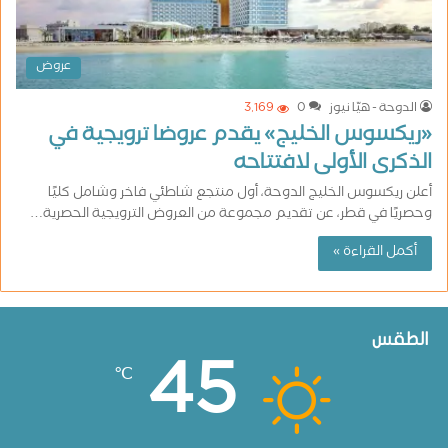
عروض
الدوحة - هيّا نيوز
0
3٬169
«ريكسوس الخليج» يقدم عروضا ترويجية في
الذكرى الأولى لافتتاحه
أعلن ريكسوس الخليج الدوحة، أول منتجع شاطئي فاخر وشامل كليًا
وحصريًا في قطر، عن تقديم مجموعة من العروض الترويجية الحصرية…
أكمل القراءة »
الطقس
45
℃