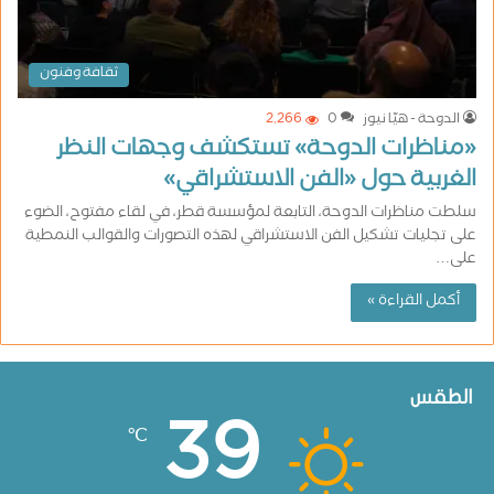
ثقافة وفنون
الدوحة - هيّا نيوز
0
2٬266
«مناظرات الدوحة» تستكشف وجهات النظر
الغربية حول «الفن الاستشراقي»
سلطت مناظرات الدوحة، التابعة لمؤسسة قطر، في لقاء مفتوح، الضوء
على تجليات تشكيل الفن الاستشراقي لهذه التصورات والقوالب النمطية
على…
أكمل القراءة »
الطقس
39
℃