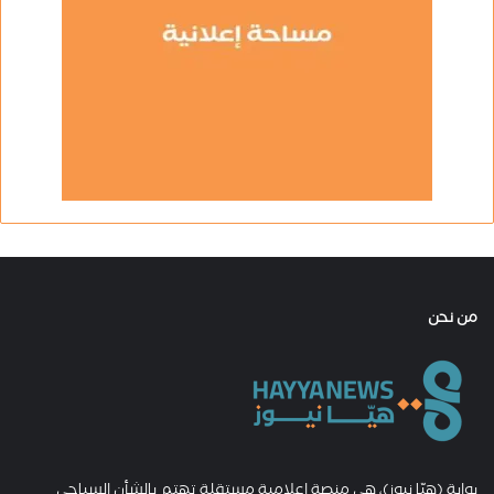
من نحن
بوابة (هيّا نيوز)، هي منصة إعلامية مستقلة تهتم بالشأن السياحي