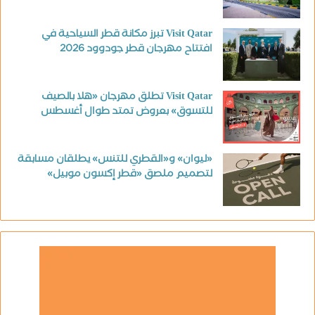
Visit Qatar تبرز مكانة قطر السياحية في
افتتاح مهرجان قطر جودوود 2026
Visit Qatar تطلق مهرجان «هلا بالصيف
للتسوق» بعروض تمتد طوال أغسطس
«ليوان» و«القطري للتنس» يطلقان مسابقة
لتصميم ملصق «قطر إكسون موبيل»