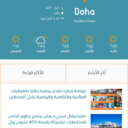
40º - 34º
Doha
41%
4.47 كم/سا
سماء صافية
41
44
43
42
40
℃
℃
℃
℃
℃
الأحد
الأثنين
الثلاثاء
الأربعاء
الخميس
آخر الأخبار
الأكثر قراءة
«رزنامة قطر» تقدم برنامجا حافلا بالفعاليات
العائلية والثقافية والرياضية خلال أغسطس
«فستيفال سيتي» يعلن برنامج تطوير شامل
باستثمارات مشتركة بقيمة 400 مليون ريال