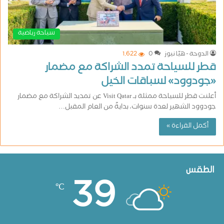
سياحة رياضية
الدوحة - هيّا نيوز
0
1٬622
قطر للسياحة تمدد الشراكة مع مضمار
«جودوود» لسباقات الخيل
أعلنت قطر للسياحة ممثلة بـ Visit Qatar عن تمديد الشراكة مع مضمار
جودوود الشهير لعدة سنوات، بدايةً من العام المقبل…
أكمل القراءة »
الطقس
39
℃