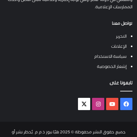
والثقافي في دولة قطر، وهي بوابة إخبارية وخدمية تتبنى أفضل وأحدث
الممارسات الإعلامية.
تواصل معنا
التحرير
الإعلانات
سياسة الاستخدام
إشعار الخصوصية
تابعونا على
فيسبوك
يوتيوب
انستقرام
X-
twitter
جميع حقوق النشر محفوظة © 2025 هيّا نيوز ذ.م.م. يُحظر نشر أو