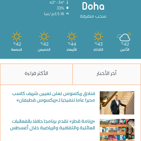
42º - 34º
Doha
33%
5.16 كم/سا
سحب متفرقة
42
42
44
43
42
℃
℃
℃
℃
℃
الأثنين
الثلاثاء
الأربعاء
الخميس
الجمعة
آخر الأخبار
الأكثر قراءة
فنادق ريكسوس تعلن تعيين شريف كاسب
مديرا عاما تنفيذيا لـ«ريكسوس قطيفان»
«رزنامة قطر» تقدم برنامجا حافلا بالفعاليات
العائلية والثقافية والرياضية خلال أغسطس