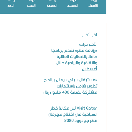
40
42
43
43
39
℃
℃
℃
℃
℃
الأربعاء
الخميس
الجمعة
السبت
الأحد
آخر الأخبار
الأكثر قراءة
«رزنامة قطر» تقدم برنامجا
حافلا بالفعاليات العائلية
والثقافية والرياضية خلال
أغسطس
«فستيفال سيتي» يعلن برنامج
تطوير شامل باستثمارات
مشتركة بقيمة 400 مليون ريال
Visit Qatar تبرز مكانة قطر
السياحية في افتتاح مهرجان
قطر جودوود 2026