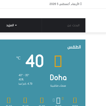
الأربعاء, أغسطس 5 2026
البحث
المزيد
عن
الطقس
40
℃
40º - 35º
Doha
40%
4.79 كم/سا
سماء صافية