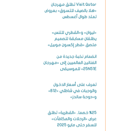
Visit Qatar تطلق مهرجان
«هلا بالصيف للتسوق» بعروض
تمتد طوال أغسطس
«ليوان» و«القطري للتنس»
يطلقان مسابقة لتصميم
ملصق «قطر إكسون موبيل»
انضمام نخبة جديدة من
الفنانين العالميين إلى «مهرجان
25N51E» للموسيقى
تعرف على أسعار الدخول
والوجبات في شاطئي «B12»
و«دوحة ساندز»
%25 خصما.. «القطرية» تطلق
عرض «الرحلات والمكافآت»
للسفر حتى مايو 2025