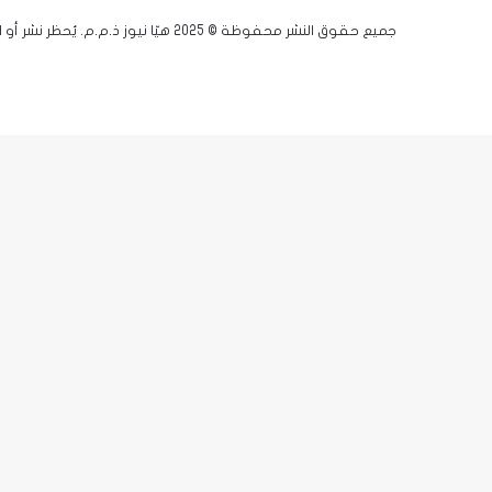
جميع حقوق النشر محفوظة © 2025 هيّا نيوز ذ.م.م. يُحظر نشر أو اقتباس أي مادة دون إذن مسبق.
فيسبوك
يوتيوب
انستقرام
زر
X-
الذهاب
twitter
إلى
الأعلى