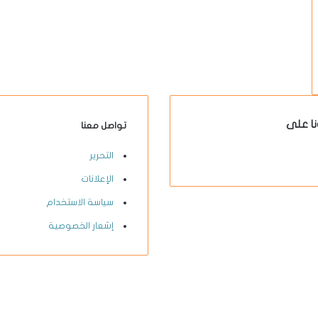
نا على
تواصل معنا
X-
يوتيوب
انستقرام
فيسبوك
التحرير
twitter
الإعلانات
سياسة الاستخدام
إشعار الخصوصية