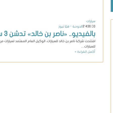
سيارات
0
3٬436
الدوحة - هيّا نيوز
بالفيديو.. «ناصر بن خالد» تدشن 3 سيارات أيقونية لـ«مرسيدس»
افتتحت شركة ناصر بن خالد للسيارات، الوكيل العام المعتمد لسيارات
للسيارات…
أكمل القراءة »