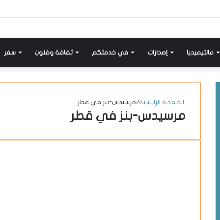
إضافة
مواضيع
تسجيل
X-
انستقرام
يوتيوب
فيسبوك
عمود
مشابهة
دخول
twitter
جانبي
مالتيميديا
إصدارات
في خدمتكم
ثقافة وفنون
سفر
الصفحة الرئيسية
/
مرسيدس-بنز في قطر
مرسيدس-بنز في قطر