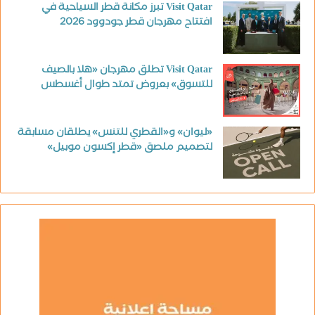
Visit Qatar تبرز مكانة قطر السياحية في
افتتاح مهرجان قطر جودوود 2026
Visit Qatar تطلق مهرجان «هلا بالصيف
للتسوق» بعروض تمتد طوال أغسطس
«ليوان» و«القطري للتنس» يطلقان مسابقة
لتصميم ملصق «قطر إكسون موبيل»