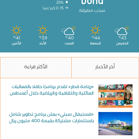
Doha
25%
0.75 كم/سا
سحب متفرقة
41
39
40
44
43
℃
℃
℃
℃
℃
الخميس
الجمعة
السبت
الأحد
الأثنين
آخر الأخبار
الأكثر قراءة
«رزنامة قطر» تقدم برنامجا حافلا بالفعاليات
العائلية والثقافية والرياضية خلال أغسطس
«فستيفال سيتي» يعلن برنامج تطوير شامل
باستثمارات مشتركة بقيمة 400 مليون ريال