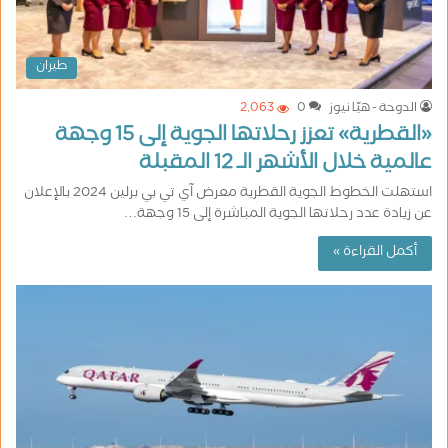
طيران
الدوحة - هيّا نيوز
0
2٬063
«القطرية» تعزز رحلاتها الجوية إلى 15 وجهة
عالمية خلال الأشهر الـ 12 المقبلة
استهلت الخطوط الجوية القطرية معرض آي تي بي برلين 2024 بالإعلان
عن زيادة عدد رحلاتها الجوية المباشرة إلى 15 وجهة…
أكمل القراءة »