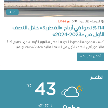
طيران
الدوحة - هيّا نيوز
0
2٬044
114 % نموا في أرباح «القطرية» خلال النصف
الأول من «2023-2024»
أعلنت مجموعة الخطوط الجوية القطرية، اليوم الأربعاء، عن تحقيق أداءً
مالياً قوياً في النصف الأول من السنة المالية 2023/2024. وتميز…
أكمل القراءة »
الطقس
43
℃
43º - 36º