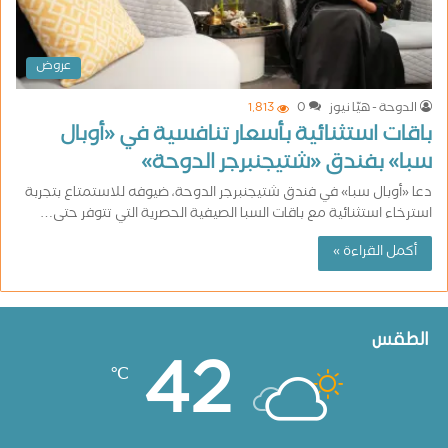
عروض
الدوحة - هيّا نيوز
0
1٬813
باقات استثنائية بأسعار تنافسية في «أوبال
سبا» بفندق «شتيجنبرجر الدوحة»
دعا «أوبال سبا» في فندق شتيجنبرجر الدوحة، ضيوفه للاستمتاع بتجربة
استرخاء استثنائية مع باقات السبا الصيفية الحصرية التي تتوفر حتى…
أكمل القراءة »
الطقس
42
℃