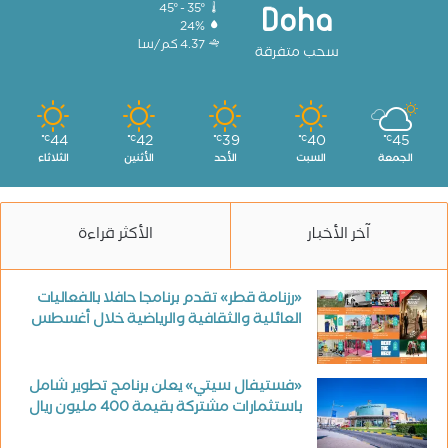
45º - 35º
Doha
24%
4.37 كم/سا
سحب متفرقة
44
42
39
40
45
℃
℃
℃
℃
℃
الجمعة
السبت
الأحد
الأثنين
الثلاثاء
آخر الأخبار
الأكثر قراءة
«رزنامة قطر» تقدم برنامجا حافلا بالفعاليات
العائلية والثقافية والرياضية خلال أغسطس
«فستيفال سيتي» يعلن برنامج تطوير شامل
باستثمارات مشتركة بقيمة 400 مليون ريال