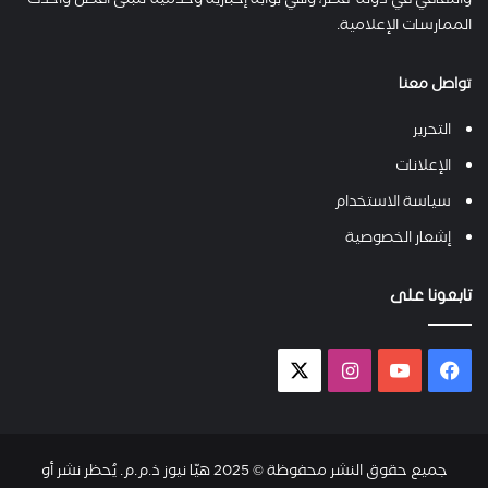
والثقافي في دولة قطر، وهي بوابة إخبارية وخدمية تتبنى أفضل وأحدث
الممارسات الإعلامية.
تواصل معنا
التحرير
الإعلانات
سياسة الاستخدام
إشعار الخصوصية
تابعونا على
فيسبوك
يوتيوب
انستقرام
X-
twitter
جميع حقوق النشر محفوظة © 2025 هيّا نيوز ذ.م.م. يُحظر نشر أو