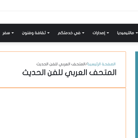
إضافة
مواضيع
تسجيل
X-
انستقرام
يوتيوب
فيسبوك
عمود
مشابهة
دخول
twitter
جانبي
مالتيميديا
إصدارات
في خدمتكم
ثقافة وفنون
سفر
الصفحة الرئيسية
/
المتحف العربي للفن الحديث
المتحف العربي للفن الحديث