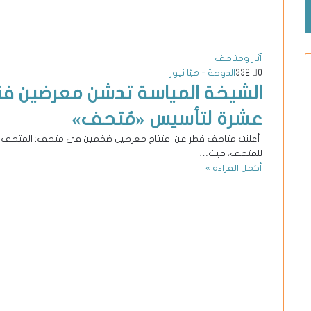
آثار ومتاحف
0
332
الدوحة - هيّا نيوز
الشيخة المياسة تدشن معرضين فني
عشرة لتأسيس «مُتحف»
أعلنت متاحف قطر عن افتتاح معرضين ضخمين في متحف: المتحف العر
للمتحف، حيث…
أكمل القراءة »