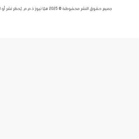
جميع حقوق النشر محفوظة © 2025 هيّا نيوز ذ.م.م. يُحظر نشر أو اقتباس أي مادة دون إذن مسبق.
فيسبوك
يوتيوب
انستقرام
زر
X-
الذهاب
twitter
إلى
الأعلى