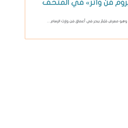
يروم فن وأثر» في المتحف
، وهو معرض قيّمٌ يبحر في أعماق فن وإرث الرسام…