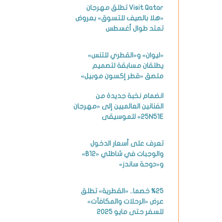
Visit Qatar تطلق مهرجان
«هلا بالصيف للتسوق» بعروض
تمتد طوال أغسطس
«ليوان» و«القطري للتنس»
يطلقان مسابقة لتصميم
ملصق «قطر إكسون موبيل»
انضمام نخبة جديدة من
الفنانين العالميين إلى «مهرجان
25N51E» للموسيقى
تعرف على أسعار الدخول
والوجبات في شاطئي «B12»
و«دوحة ساندز»
%25 خصما.. «القطرية» تطلق
عرض «الرحلات والمكافآت»
للسفر حتى مايو 2025