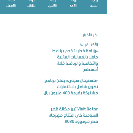
42
44
41
40
39
℃
℃
℃
℃
℃
السبت
الأحد
الأثنين
الثلاثاء
الأربعاء
آخر الأخبار
الأكثر قراءة
«رزنامة قطر» تقدم برنامجا
حافلا بالفعاليات العائلية
والثقافية والرياضية خلال
أغسطس
«فستيفال سيتي» يعلن برنامج
تطوير شامل باستثمارات
مشتركة بقيمة 400 مليون ريال
Visit Qatar تبرز مكانة قطر
السياحية في افتتاح مهرجان
قطر جودوود 2026