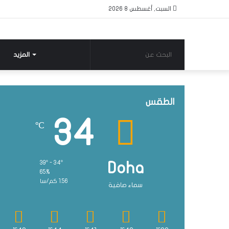
السبت, أغسطس 8 2026
البحث
المزيد
عن
الطقس
34
℃
39º - 34º
Doha
65%
1.56 كم/سا
سماء صافية