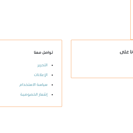
نا على
تواصل معنا
X-
يوتيوب
انستقرام
فيسبوك
التحرير
twitter
الإعلانات
سياسة الاستخدام
إشعار الخصوصية