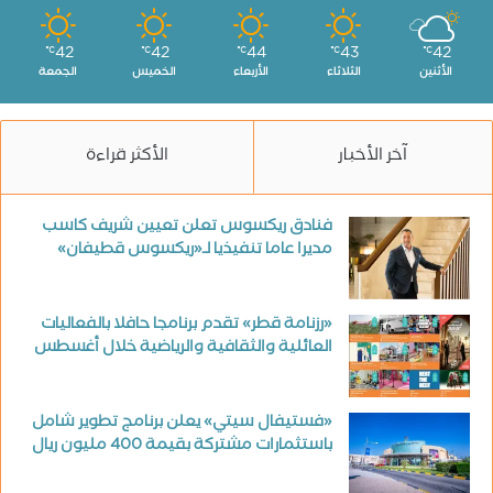
42
42
44
43
42
℃
℃
℃
℃
℃
الأثنين
الثلاثاء
الأربعاء
الخميس
الجمعة
آخر الأخبار
الأكثر قراءة
فنادق ريكسوس تعلن تعيين شريف كاسب
مديرا عاما تنفيذيا لـ«ريكسوس قطيفان»
«رزنامة قطر» تقدم برنامجا حافلا بالفعاليات
العائلية والثقافية والرياضية خلال أغسطس
«فستيفال سيتي» يعلن برنامج تطوير شامل
باستثمارات مشتركة بقيمة 400 مليون ريال