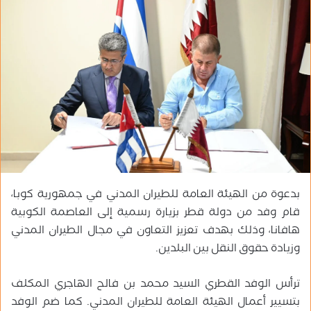
ب
ر
ي
د
ا
إ
ل
ك
ت
ر
و
بدعوة من الهيئة العامة للطيران المدني في جمهورية كوبا،
ن
ي
قام وفد من دولة قطر بزيارة رسمية إلى العاصمة الكوبية
ا
هافانا، وذلك بهدف تعزيز التعاون في مجال الطيران المدني
وزيادة حقوق النقل بين البلدين.
ترأس الوفد القطري السيد محمد بن فالح الهاجري المكلف
بتسيير أعمال الهيئة العامة للطيران المدني. كما ضم الوفد