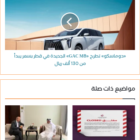
«دوماسكو» تطرح «GAC M8» الجديدة في قطر بسعر يبدأ
من 130 ألف ريال
مواضيع ذات صلة