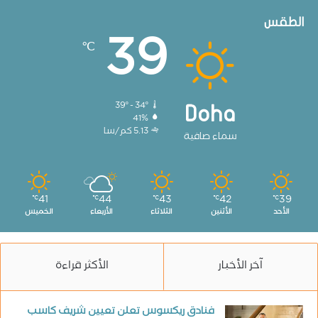
الطقس
39
℃
39º - 34º
Doha
41%
5.13 كم/سا
سماء صافية
41
44
43
42
39
℃
℃
℃
℃
℃
الأحد
الأثنين
الثلاثاء
الأربعاء
الخميس
آخر الأخبار
الأكثر قراءة
فنادق ريكسوس تعلن تعيين شريف كاسب