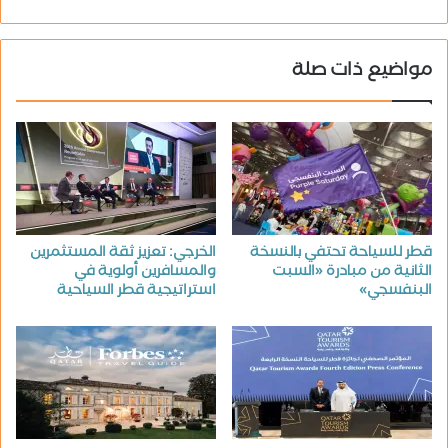
مواضيع ذات صلة
قطر للسياحة تحتفي بالنسخة
الخرجي: تعزيز ثقة المستثمرين
الثانية من مبادرة «السبت
والمسافرين أولوية في
البنفسجي»
استراتيجية قطر السياحية