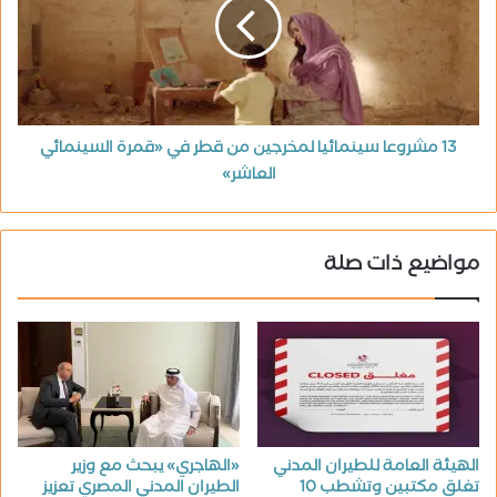
13 مشروعا سينمائيا لمخرجين من قطر في «قمرة السينمائي
العاشر»
مواضيع ذات صلة
الهيئة العامة للطيران المدني
«الهاجري» يبحث مع وزير
تغلق مكتبين وتشطب 10
الطيران المدني المصري تعزيز