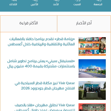
44
42
40
39
45
الجمعة
السبت
الأحد
الأثنين
الثلاثاء
آخر الأخبار
الأكثر قراءة
«رزنامة قطر» تقدم برنامجا حافلا بالفعاليات
العائلية والثقافية والرياضية خلال أغسطس
«فستيفال سيتي» يعلن برنامج تطوير شامل
باستثمارات مشتركة بقيمة 400 مليون ريال
Visit Qatar تبرز مكانة قطر السياحية في
افتتاح مهرجان قطر جودوود 2026
Visit Qatar تطلق مهرجان «هلا بالصيف
للتسوق» بعروض تمتد طوال أغسطس