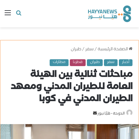
البحث
ال
عن
الصفحة الرئيسية
/
سفر
/
طيران
أخبار
سفر
طيران
قطرنا
مطارات
مباحثات ثنائية بين الهيئة
العامة للطيران المدني ومعهد
الطيران المدني في كوبا
الدوحة - هيّا نيوز
أ
ر
س
ل