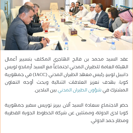
ب
ر
ي
د
ا
إ
ل
ك
عقد السيد محمد بن فالح الهاجري المكلف بتسيير أعمال
ت
الهيئة العامة للطيران المدني اجتماعاً مع السيد أرماندو لويس
ر
دانييل لوبيز، رئيس معهد الطيران المدني (IACC) في جمهورية
و
كوبا، بهدف تعزيز العلاقات الثنائية وبحث أوجه التعاون
ن
المشترك في
شؤون الطيران المدني
بين البلدين.
ي
ا
حضر الاجتماع سعادة السيد آلان بيريز توريس سفير جمهورية
كوبا لدى الدولة، وممثلين عن شركة الخطوط الجوية القطرية
ومطار حمد الدولي.