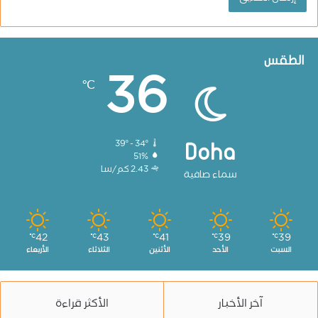
الطقس
36
℃
39º - 34º
Doha
51%
2.43 كم/سا
سماء صافية
42
43
41
39
39
℃
℃
℃
℃
℃
السبت
الأحد
الأثنين
الثلاثاء
الأربعاء
آخر الأخبار
الأكثر قراءة