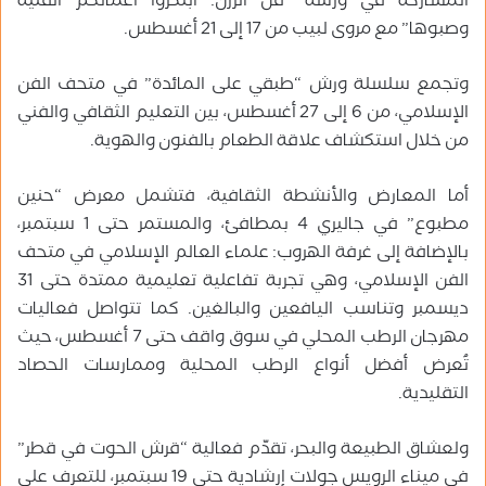
المشاركة في ورشة “فن الرزن: ابتكروا أعمالكم الفنية
وصبوها” مع مروى لبيب من 17 إلى 21 أغسطس.
وتجمع سلسلة ورش “طبقي على المائدة” في متحف الفن
الإسلامي، من 6 إلى 27 أغسطس، بين التعليم الثقافي والفني
من خلال استكشاف علاقة الطعام بالفنون والهوية.
أما المعارض والأنشطة الثقافية، فتشمل معرض “حنين
مطبوع” في جاليري 4 بمطافئ، والمستمر حتى 1 سبتمبر،
بالإضافة إلى غرفة الهروب: علماء العالم الإسلامي في متحف
الفن الإسلامي، وهي تجربة تفاعلية تعليمية ممتدة حتى 31
ديسمبر وتناسب اليافعين والبالغين. كما تتواصل فعاليات
مهرجان الرطب المحلي في سوق واقف حتى 7 أغسطس، حيث
تُعرض أفضل أنواع الرطب المحلية وممارسات الحصاد
التقليدية.
ولعشاق الطبيعة والبحر، تقدّم فعالية “قرش الحوت في قطر”
في ميناء الرويس جولات إرشادية حتى 19 سبتمبر، للتعرف على