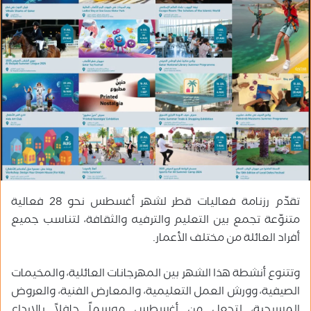
ب
ر
ي
د
ا
إ
ل
ك
ت
ر
و
ن
تقدّم رزنامة فعاليات قطر لشهر أغسطس نحو 28 فعالية
ي
متنوّعة تجمع بين التعليم والترفيه والثقافة، لتناسب جميع
ا
أفراد العائلة من مختلف الأعمار.
وتتنوع أنشطة هذا الشهر بين المهرجانات العائلية، والمخيمات
الصيفية، وورش العمل التعليمية، والمعارض الفنية، والعروض
المسرحية، لتجعل من أغسطس موسماً حافلاً بالإبداع