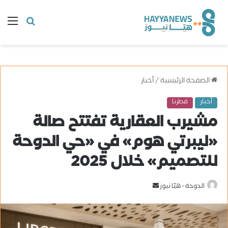
البحث
ال
عن
الصفحة الرئيسية
/
أخبار
أخبار
قطرنا
مشيرب العقارية تفتتح صالة
«ليبرتي هوم» في «حي الدوحة
للتصميم» خلال 2025
الدوحة - هيّا نيوز
أ
ر
س
ل