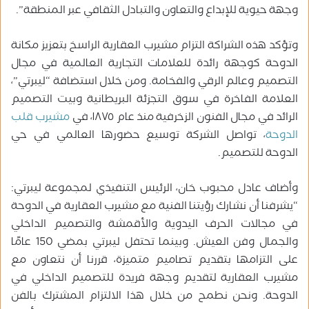
وجهة حيوية للإبداع والتعاون والتبادل الثقافي عبر المنطقة”.
وتؤكد هذه الشراكة التزام مشيرب العقارية الراسخ بتعزيز مكانة
الدوحة كوجهة رائدة للعلامات التجارية العالمية في مجال
التصميم وعالم الرقي والفخامة. ومن خلال استضافة “ليبرتي”،
العلامة الفاخرة في سوق التجزئة البريطانية وبيت التصميم
الرائد في مجال الفنون الزخرفية منذ عام ١٨٧٥، في
مشيرب قلب
الدوحة
، تواصل الشركة توسيع حضورها العالمي في حي
الدوحة للتصميم.
وأضاف عادل محبوب خان، الرئيس التنفيذي لمجموعة ليبرتي:
“يشرفنا أن نشارك رؤيتنا الفنية مع مشيرب العقارية في الدوحة
في مجالات الحرف اليدوية والأقمشة والتصميم الداخلي
والجمال وفن العيش. وبينما تحتفل ليبرتي بمضي 150 عامًا
على التزامها بتقديم تصاميم متميزة، قررنا أن نتعاون مع
مشيرب العقارية لتقديم وجهة فريدة للتصميم الداخلي في
الدوحة. ونحن نطمح من خلال هذا الالتزام المشترك بالفن