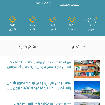
3.09 كم/سا
سحب متفرقة
41
39
41
44
43
℃
℃
℃
℃
℃
الخميس
الجمعة
السبت
الأحد
الأثنين
آخر الأخبار
الأكثر قراءة
«رزنامة قطر» تقدم برنامجا حافلا بالفعاليات
العائلية والثقافية والرياضية خلال أغسطس
«فستيفال سيتي» يعلن برنامج تطوير شامل
باستثمارات مشتركة بقيمة 400 مليون ريال
Visit Qatar تبرز مكانة قطر السياحية في