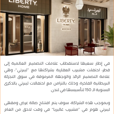
ب
ر
ي
د
ا
إ
ل
ك
ت
ر
في إطار سعيها لاستقطاب علامات التصميم العالمية إلى
و
قطر، احتفلت مشيرب العقارية بشراكتها مع “ليبرتي”، وهي
ن
علامة التصميم الرائد والوجهة المرموقة في سوق التجزئة
ي
البريطانية الفاخرة، وذلك بالتزامن مع احتفالات ليبرتي بالذكرى
ا
السنوية الـ 150 لتأسيسها في لندن.
وبموجب هذه الشراكة، سوف يتم افتتاح صالة عرض ومقهى
ليبرتي هوم في “مشيرب غاليريا” في وقت لاحق من العام