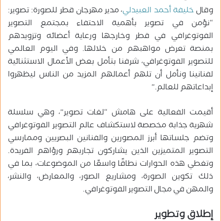
وقال
خليفة أحمد العبيدلي
، مدير مهرجان قطر للصورة: تصوير:
“نؤمن في تصوير بأهمية الاحتفاء بمجتمع التصوير
الفوتوغرافي في قطر وخارجها ورعاية أعضائه وتزويدهم
بمنصة تعرض مواهبهم من خلالها. وفي اليوم العالمي
للتصوير الفوتوغرافي، شرفنا بتأمل بعض الأعمال الاستثنائية
لفنانينا ونأمل أن تلهم أعمالهم المزيد من الناس ليظهروا
إبداعاتهم للعالم.”
أقيمت الفعالية على هامش “لغات تصوير”، وهي سلسلة
شهرية جذابة مخصصة لاستكشاف عالم التصوير الفوتوغرافي
وتضم جلساتها أبرز المصورين والفنانين البصريين وممارسي
التصوير المتميزين الذين يشاركون تجاربهم ورؤاهم الفريدة.
وتغطي هذه الحوارات نطاقًا واسعًا من الموضوعات، بما في
ذلك تكوين الصورة، ومشاريع الصور، والمعارض، والنشر،
والمهن في مجال التصوير الفوتوغرافي.
إطلاق وتطوير