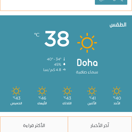
الطقس
38
℃
40º - 34º
Doha
45%
4.8 كم/سا
سماء صافية
43
46
43
41
40
℃
℃
℃
℃
℃
الأحد
الأثنين
الثلاثاء
الأربعاء
الخميس
آخر الأخبار
الأكثر قراءة