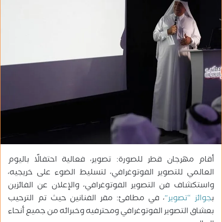
ر
ي
د
ا
إ
ل
ك
ت
ر
و
ن
ي
ا
أقام مهرجان قطر للصورة: تصوير، فعالية احتفالًا باليوم
العالمي للتصوير الفوتوغرافي، لتسليط الضوء على خريجيه،
واستكشاف فن التصوير الفوتوغرافي، والإعلان عن الفائزين
ب
جوائز “تصوير”
، في مطافئ: مقر الفنانين حيث تم الترحيب
بعشاق التصوير الفوتوغرافي ومحترفيه وخبرائه من جميع أنحاء