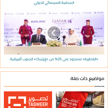
البندقية السينمائي الدولي
«القطرية» تستحوذ على 25% من «إيرلينك» الجنوب أفريقية
مواضيع ذات صلة