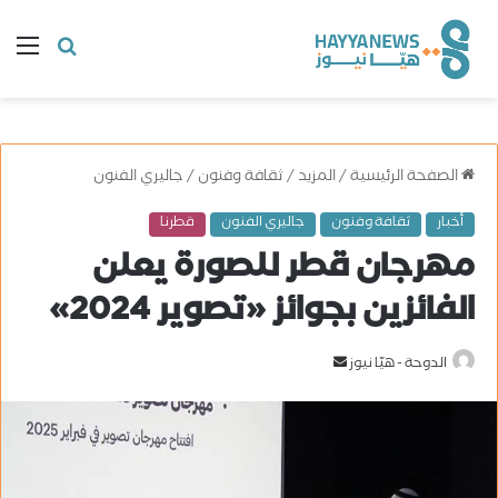
البحث
ال
عن
الصفحة الرئيسية
/
المزيد
/
ثقافة وفنون
/
جاليري الفنون
أخبار
ثقافة وفنون
جاليري الفنون
قطرنا
مهرجان قطر للصورة يعلن
الفائزين بجوائز «تصوير 2024»
الدوحة - هيّا نيوز
أ
ر
س
ل
ب