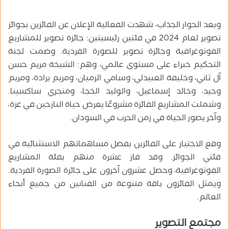
وبعد الحوار الجذاب، شهدت الفعالية الإعلان عن الفائزين بجوائز
تصوير لعام 2024 في فئتين رئيسيتين: جائزة تصوير للمشاريع
الفوتوغرافية وجائزة تصوير للصورة الفردية. وضمت لجنة
التحكيم خبراء على مستوى عالمي، وهم: الشيخة مريم حسن
آل ثاني، وخليفة العبيدلي، وسامي الرميان، ومريم برادة، ومريم
وحيد، وخالد إسماعيل، والوليد الخجا، ومنجري ساكسينا.
وشملت المشاريع الفائزة مشروعًا يعرض حياة النازحين في غزة،
وآخر يصور الحياة في زمن الحرب في السودان.
وقع الاختيار على الفائزين بفضل مساهماتهم الاستثنائية في
فئتي الجوائز. وقد فاز عشرة منهم بفئة المشاريع
الفوتوغرافية، وحصل عشرون آخرون على جائزة الصورة الفردية.
ويمثل الفائزون باقة متنوعة من الفنانين من جميع أنحاء
العالم.
مجتمع التصوير