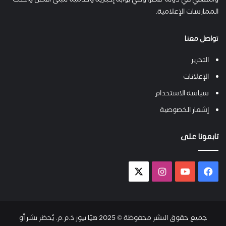
والثقافي في دولة قطر، وهي بوابة إخبارية وخدمية تتبنى أفضل وأحدث
الممارسات الإعلامية.
تواصل معنا
التحرير
الإعلانات
سياسة الاستخدام
إشعار الخصوصية
تابعونا على
فيسبوك
يوتيوب
انستقرام
X-
twitter
جميع حقوق النشر محفوظة © 2025 هيّا نيوز ذ.م.م. يُحظر نشر أو