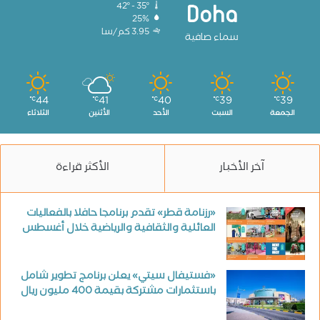
42º - 35º
Doha
25%
3.95 كم/سا
سماء صافية
44
41
40
39
39
℃
℃
℃
℃
℃
الجمعة
السبت
الأحد
الأثنين
الثلاثاء
آخر الأخبار
الأكثر قراءة
«رزنامة قطر» تقدم برنامجا حافلا بالفعاليات
العائلية والثقافية والرياضية خلال أغسطس
«فستيفال سيتي» يعلن برنامج تطوير شامل
باستثمارات مشتركة بقيمة 400 مليون ريال