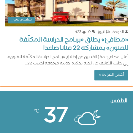
ثقافة وفنون
الدوحة - هيّا نيوز
0
423
«مطافئ» يطلق «برنامج الدراسة المكثّفة
للفنون» بمشاركة 22 فنانا صاعدا
أعلن مطافئ: مقرّ الفنانين عن إطلاق «برنامج الدراسة المكثّفة للفنون»،
إلى جانب الكشف عن لجنة تحكيم دولية مرموقة اختارت 22…
أكمل القراءة »
الطقس
37
℃