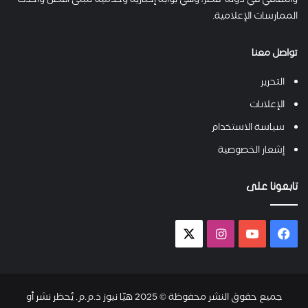
والثقافي في دولة قطر، وهي بوابة إخبارية وخدمية تتبنى أفضل وأحدث
الممارسات الإعلامية.
تواصل معنا
التحرير
الإعلانات
سياسة الاستخدام
إشعار الخصوصية
تابعونا على
فيسبوك
يوتيوب
انستقرام
X-
twitter
جميع حقوق النشر محفوظة © 2025 هيّا نيوز ذ.م.م. يُحظر نشر أو