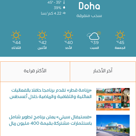
45º - 35º
Doha
39%
4.22 كم/سا
سحب متفرقة
44
42
40
39
45
℃
℃
℃
℃
℃
الجمعة
السبت
الأحد
الأثنين
الثلاثاء
آخر الأخبار
الأكثر قراءة
«رزنامة قطر» تقدم برنامجا حافلا بالفعاليات
العائلية والثقافية والرياضية خلال أغسطس
«فستيفال سيتي» يعلن برنامج تطوير شامل
باستثمارات مشتركة بقيمة 400 مليون ريال