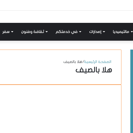
إضافة
مواضيع
تسجيل
X-
انستقرام
يوتيوب
فيسبوك
عمود
مشابهة
دخول
twitter
جانبي
مالتيميديا
إصدارات
في خدمتكم
ثقافة وفنون
سفر
الصفحة الرئيسية
/
هلا بالصيف
هلا بالصيف