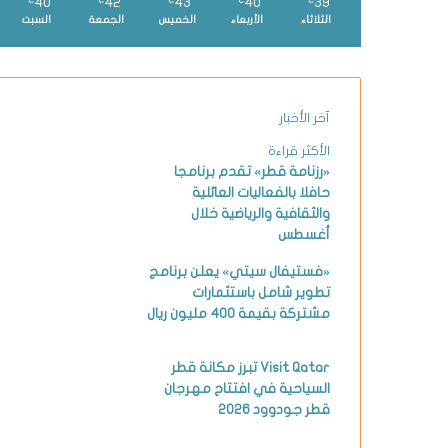
40
42
43
40
39
℃
℃
℃
℃
℃
الثلاثاء
الأربعاء
الخميس
الجمعة
السبت
آخر الأخبار
الأكثر قراءة
«رزنامة قطر» تقدم برنامجا
حافلا بالفعاليات العائلية
والثقافية والرياضية خلال
أغسطس
«فستيفال سيتي» يعلن برنامج
تطوير شامل باستثمارات
مشتركة بقيمة 400 مليون ريال
Visit Qatar تبرز مكانة قطر
السياحية في افتتاح مهرجان
قطر جودوود 2026