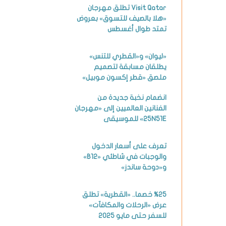
Visit Qatar تطلق مهرجان
«هلا بالصيف للتسوق» بعروض
تمتد طوال أغسطس
«ليوان» و«القطري للتنس»
يطلقان مسابقة لتصميم
ملصق «قطر إكسون موبيل»
انضمام نخبة جديدة من
الفنانين العالميين إلى «مهرجان
25N51E» للموسيقى
تعرف على أسعار الدخول
والوجبات في شاطئي «B12»
و«دوحة ساندز»
%25 خصما.. «القطرية» تطلق
عرض «الرحلات والمكافآت»
للسفر حتى مايو 2025