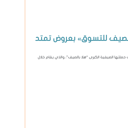
«هلا بالصيف للتسوق» بعروض تمتد
 فعاليات حملتها الصيفية الكبرى “هلا بالصيف”، والذي يقام خلال