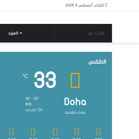
الثلاثاء, أغسطس 4 2026
البحث
المزيد
عن
الطقس
33
℃
39º - 33º
Doha
66%
1.53 كم/سا
سماء صافية