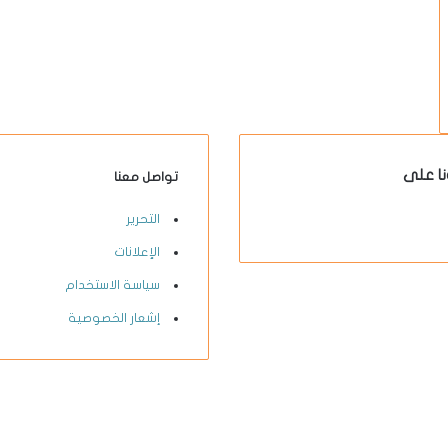
نا على
تواصل معنا
X-
يوتيوب
انستقرام
فيسبوك
التحرير
twitter
الإعلانات
سياسة الاستخدام
إشعار الخصوصية