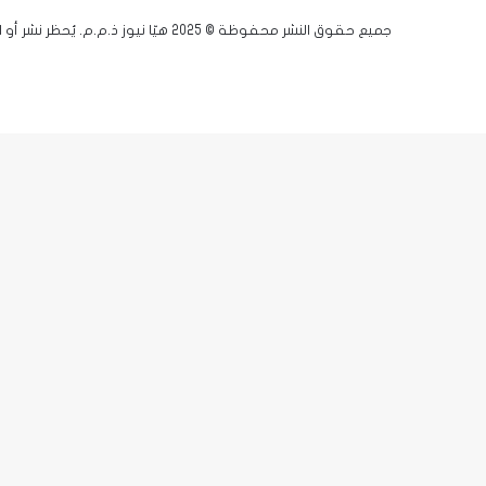
جميع حقوق النشر محفوظة © 2025 هيّا نيوز ذ.م.م. يُحظر نشر أو اقتباس أي مادة دون إذن مسبق.
فيسبوك
يوتيوب
انستقرام
زر
X-
الذهاب
twitter
إلى
الأعلى