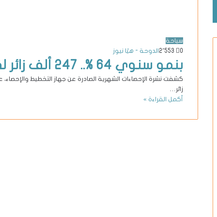
سياحة
0
2٬553
الدوحة - هيّا نيوز
بنمو سنوي 64 %.. 247 ألف زائر لقطر خلال سبتمبر 2023
زائر…
أكمل القراءة »