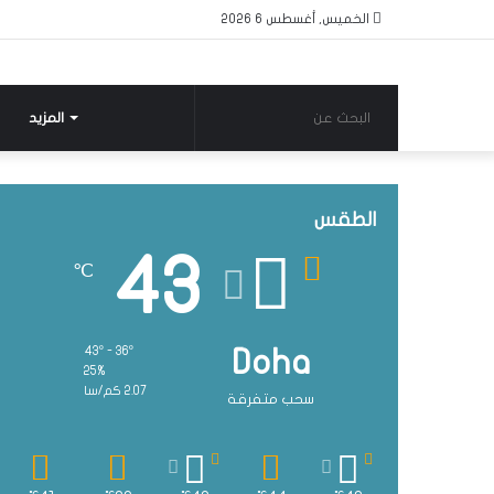
الخميس, أغسطس 6 2026
البحث
المزيد
عن
الطقس
43
℃
43º - 36º
Doha
25%
2.07 كم/سا
سحب متفرقة