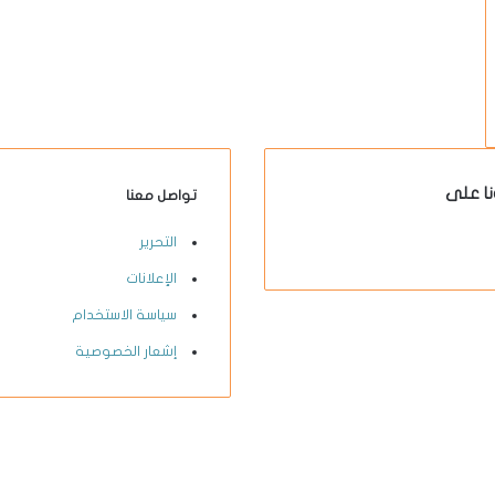
نا على
تواصل معنا
X-
يوتيوب
انستقرام
فيسبوك
التحرير
twitter
الإعلانات
سياسة الاستخدام
إشعار الخصوصية