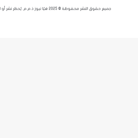
جميع حقوق النشر محفوظة © 2025 هيّا نيوز ذ.م.م. يُحظر نشر أو اقتباس أي مادة دون إذن مسبق.
فيسبوك
يوتيوب
انستقرام
زر
X-
الذهاب
twitter
إلى
الأعلى