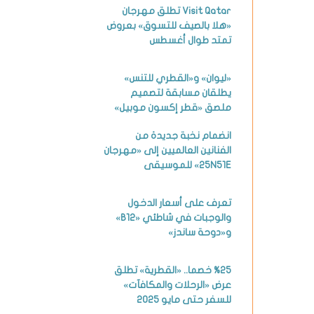
Visit Qatar تطلق مهرجان
«هلا بالصيف للتسوق» بعروض
تمتد طوال أغسطس
«ليوان» و«القطري للتنس»
يطلقان مسابقة لتصميم
ملصق «قطر إكسون موبيل»
انضمام نخبة جديدة من
الفنانين العالميين إلى «مهرجان
25N51E» للموسيقى
تعرف على أسعار الدخول
والوجبات في شاطئي «B12»
و«دوحة ساندز»
%25 خصما.. «القطرية» تطلق
عرض «الرحلات والمكافآت»
للسفر حتى مايو 2025