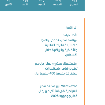
41
39
40
44
43
℃
℃
℃
℃
℃
الخميس
الجمعة
السبت
الأحد
الأثنين
آخر الأخبار
الأكثر قراءة
«رزنامة قطر» تقدم برنامجا
حافلا بالفعاليات العائلية
والثقافية والرياضية خلال
أغسطس
«فستيفال سيتي» يعلن برنامج
تطوير شامل باستثمارات
مشتركة بقيمة 400 مليون ريال
Visit Qatar تبرز مكانة قطر
السياحية في افتتاح مهرجان
قطر جودوود 2026