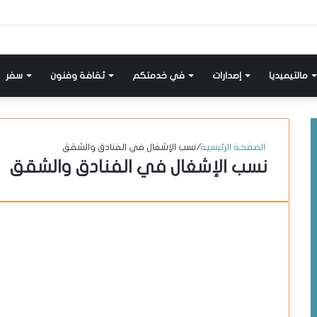
إضافة
مواضيع
تسجيل
X-
انستقرام
يوتيوب
فيسبوك
عمود
مشابهة
دخول
twitter
جانبي
مالتيميديا
إصدارات
في خدمتكم
ثقافة وفنون
سفر
الصفحة الرئيسية
/
نسب الإشغال في الفنادق والشقق
نسب الإشغال في الفنادق والشقق