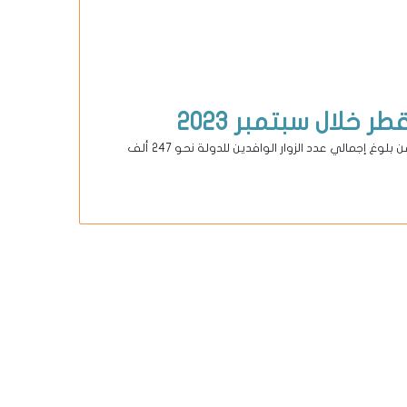
كشفت نشرة الإحصاءات الشهرية الصادرة عن جهاز التخطيط والإحصاء، عن بلوغ إجمالي عدد الزوار الوافدين للدولة نحو 247 ألف